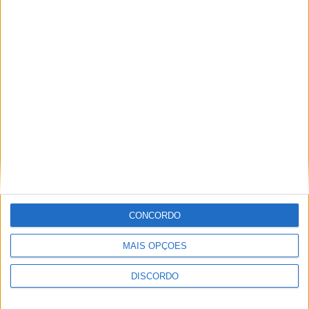
A tradição voltou a ganhar vida em Barcelos com a 43ª Mostra
Internacional de Artesanato e Cerâmica
CONCORDO
MAIS OPÇÕES
DISCORDO