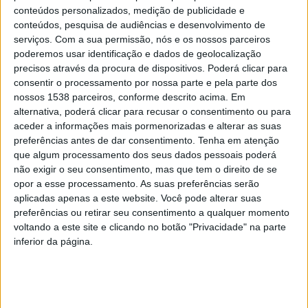
conteúdos personalizados, medição de publicidade e
conteúdos, pesquisa de audiências e desenvolvimento de
serviços.
Com a sua permissão, nós e os nossos parceiros
poderemos usar identificação e dados de geolocalização
precisos através da procura de dispositivos. Poderá clicar para
consentir o processamento por nossa parte e pela parte dos
nossos 1538 parceiros, conforme descrito acima. Em
alternativa, poderá clicar para recusar o consentimento ou para
Cada um dos agrupamentos é constituído por quatro
aceder a informações mais pormenorizadas e alterar as suas
estudantes dos vários ciclos de ensino. Recorde-se que
preferências antes de dar consentimento.
Tenha em atenção
em março, todos apresentaram os seus desafios
que algum processamento dos seus dados pessoais poderá
não exigir o seu consentimento, mas que tem o direito de se
ambientais, numa sessão que teve lugar no
opor a esse processamento. As suas preferências serão
Laboratório da Paisagem, tendo nos últimos dois
aplicadas apenas a este website. Você pode alterar suas
preferências ou retirar seu consentimento a qualquer momento
meses procurando soluções sustentadas, que serão
voltando a este site e clicando no botão "Privacidade" na parte
agora apresentadas.
inferior da página.