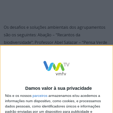
Os desafios e soluções ambientais dos agrupamentos
são os seguintes: Abação – “Recantos da
biodiversidade”; Professor Abel Salazar – “Pensa Verde
Antes de Comprar!”; Ferndo Távora – “Janelas Verdes”;
Santos Simões – “Sinergias Escolares em Guimarães (e
mais) – SEG +”; Vale de S. Torcato – “Inter(ger)ações;
Virgínia Moura – “Devolver as cores à natureza”.
Damos valor à sua privacidade
Nós e os nossos
parceiros
armazenamos e/ou acedemos a
informações num dispositivo, como cookies, e processamos
dados pessoais, como identificadores únicos e informações
padrão enviadas por um dispositivo para publicidade e