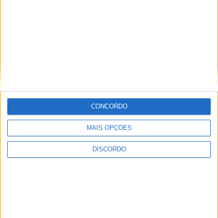
CONCORDO
MAIS OPÇÕES
DISCORDO
Festival da Juventude em Barcelos promete dois dias intensos
de animação