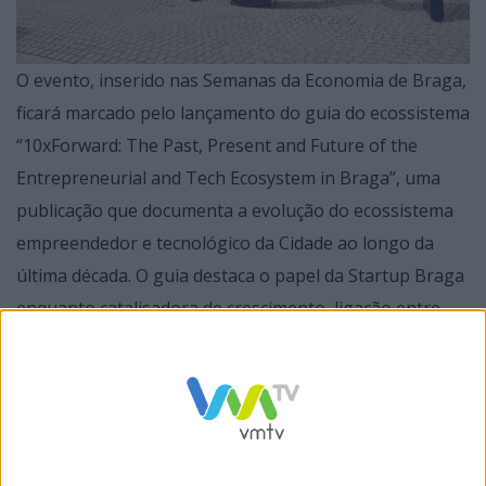
O evento, inserido nas Semanas da Economia de Braga,
ficará marcado pelo lançamento do guia do ecossistema
“10xForward: The Past, Present and Future of the
Entrepreneurial and Tech Ecosystem in Braga”, uma
publicação que documenta a evolução do ecossistema
empreendedor e tecnológico da Cidade ao longo da
última década. O guia destaca o papel da Startup Braga
enquanto catalisadora de crescimento, ligação entre
agentes e projeção internacional, bem como a
contribuição das startups para a afirmação de Braga
como hub de inovação.