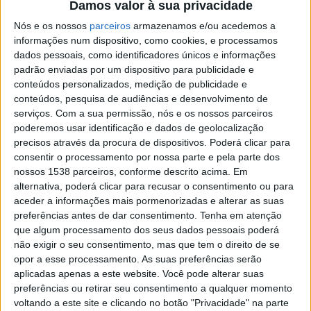
Damos valor à sua privacidade
Nós e os nossos
parceiros
armazenamos e/ou acedemos a
A programação inclui painéis de discussão com
informações num dispositivo, como cookies, e processamos
empreendedores e especialistas que irão discutir temas
dados pessoais, como identificadores únicos e informações
como a projeção europeia das startups e o
padrão enviadas por um dispositivo para publicidade e
conteúdos personalizados, medição de publicidade e
desenvolvimento dos setores da biotecnologia e da
conteúdos, pesquisa de audiências e desenvolvimento de
tecnologia médica. Um dos momentos altos do evento
serviços.
Com a sua permissão, nós e os nossos parceiros
poderemos usar identificação e dados de geolocalização
será a apresentação do Bio-MedTech Hub, uma nova
precisos através da procura de dispositivos. Poderá clicar para
infraestrutura dedicada à inovação nestas áreas, que
consentir o processamento por nossa parte e pela parte dos
nossos 1538 parceiros, conforme descrito acima. Em
reforçará a ligação entre a ciência, as startups e a
alternativa, poderá clicar para recusar o consentimento ou para
indústria. A sessão incluirá a apresentação da visão
aceder a informações mais pormenorizadas e alterar as suas
estratégica do projeto, bem como a revelação da sua
preferências antes de dar consentimento.
Tenha em atenção
que algum processamento dos seus dados pessoais poderá
arquitetura.
não exigir o seu consentimento, mas que tem o direito de se
opor a esse processamento. As suas preferências serão
Toda a informação sobre as Semanas da Economia de
aplicadas apenas a este website. Você pode alterar suas
Braga, que decorrem de 4 a 29 de maio, está disponível
preferências ou retirar seu consentimento a qualquer momento
voltando a este site e clicando no botão "Privacidade" na parte
em https://investbraga.com/SemanasEconomiaBraga