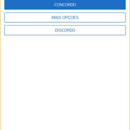
de animação
CONCORDO
MAIS OPÇÕES
DISCORDO
Vila de Rossas em Vieira do Minho celebrou 25 anos