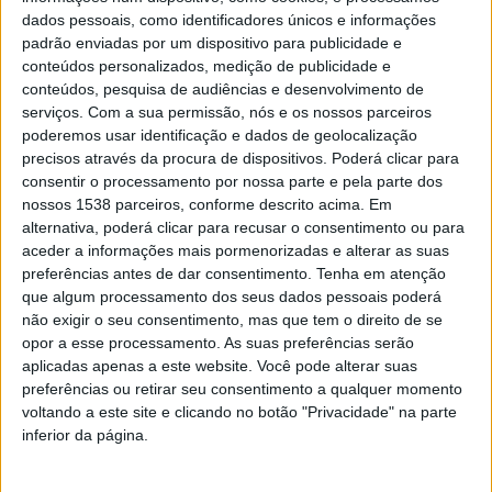
garante da segurança marítima e liberdade de
dados pessoais, como identificadores únicos e informações
circulação – bem como ainda à protecção de infra-
padrão enviadas por um dispositivo para publicidade e
conteúdos personalizados, medição de publicidade e
estruturas críticas. Em Novembro de 2023 foi
conteúdos, pesquisa de audiências e desenvolvimento de
referenciada a acção do submarino NRP “Arpão” da
serviços.
Com a sua permissão, nós e os nossos parceiros
poderemos usar identificação e dados de geolocalização
Marinha Portuguesa no contexto desta mesma
precisos através da procura de dispositivos. Poderá clicar para
operação.
consentir o processamento por nossa parte e pela parte dos
nossos 1538 parceiros, conforme descrito acima. Em
alternativa, poderá clicar para recusar o consentimento ou para
aceder a informações mais pormenorizadas e alterar as suas
preferências antes de dar consentimento.
Tenha em atenção
que algum processamento dos seus dados pessoais poderá
O NRP Arpão, embarcando ainda dois oficiais da
não exigir o seu consentimento, mas que tem o direito de se
Marinha Romena (“Forțele Navale Române”), e sob o
opor a esse processamento. As suas preferências serão
Comando de Submarinos da NATO (COMSUBNATO),
aplicadas apenas a este website. Você pode alterar suas
preferências ou retirar seu consentimento a qualquer momento
estará afecto à Operação “Sea Guardian” durante os
voltando a este site e clicando no botão "Privacidade" na parte
próximos 60 dias, regressando a Lisboa a 16 de
inferior da página.
Dezembro de 2024. Está prevista a sua presença nos