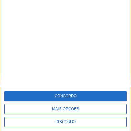
Vila de Rossas em Vieira do Minho celebrou 25 anos
CONCORDO
MAIS OPÇÕES
DISCORDO