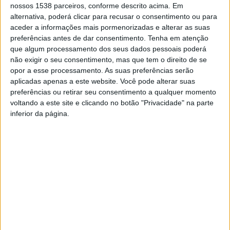
nossos 1538 parceiros, conforme descrito acima. Em
pares foram feitos à mão e alguns distribuídos pelos
alternativa, poderá clicar para recusar o consentimento ou para
aceder a informações mais pormenorizadas e alterar as suas
atletas durante os treinos dos Jogos Olímpicos de 1972
preferências antes de dar consentimento.
Tenha em atenção
que algum processamento dos seus dados pessoais poderá
não exigir o seu consentimento, mas que tem o direito de se
opor a esse processamento. As suas preferências serão
aplicadas apenas a este website. Você pode alterar suas
preferências ou retirar seu consentimento a qualquer momento
voltando a este site e clicando no botão "Privacidade" na parte
Braga investiu 210 mil euros
Apreendidos 11 mil euros em
inferior da página.
na requalificação dos
roupa contrafeita em Vieira
Campos de Ténis e Padel da
do Minho
Rodovia
Propostas de mais
de 3 milhões de euros de