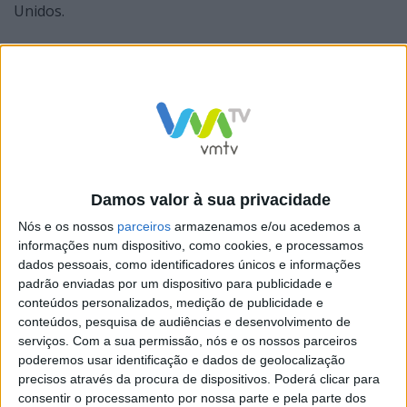
Unidos.
Era esperado que o par de Nike’s Waffle Racing Flat
Moon de 1975 chegasse pelo menos aos 160 mil
dólares (cerca de 143 mil euros), mas a expetativa foi
largamente ultrapassada depois de
o colecionador canadiano Miles Nadal ter pago quase o
Damos valor à sua privacidade
triplo desse valor. Conta a BBC que o homem tinha já
Nós e os nossos
parceiros
armazenamos e/ou acedemos a
gastou também cerca de 850 mil dólares (760 mil euros)
informações num dispositivo, como cookies, e processamos
dados pessoais, como identificadores únicos e informações
nos outros 99 pares de ténis a leilão
padrão enviadas por um dispositivo para publicidade e
conteúdos personalizados, medição de publicidade e
conteúdos, pesquisa de audiências e desenvolvimento de
serviços.
Com a sua permissão, nós e os nossos parceiros
poderemos usar identificação e dados de geolocalização
Os ténis foram desenhados por Bill Bowerman, um
precisos através da procura de dispositivos. Poderá clicar para
consentir o processamento por nossa parte e pela parte dos
treinador de atletismo que co-fundou a Nike. Apenas 12