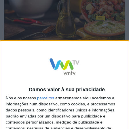
Durante três dias, os restaurantes aderentes abrem
Damos valor à sua privacidade
portas para dar a conhecer o melhor da gastronomia
Nós e os nossos
parceiros
armazenamos e/ou acedemos a
local, numa iniciativa que convida residentes e
informações num dispositivo, como cookies, e processamos
visitantes a sentarem-se à mesa e a descobrirem
dados pessoais, como identificadores únicos e informações
padrão enviadas por um dispositivo para publicidade e
pratos típicos onde a tradição e a autenticidade são os
conteúdos personalizados, medição de publicidade e
ingredientes principais.
conteúdos, pesquisa de audiências e desenvolvimento de