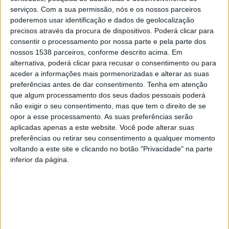
serviços.
Com a sua permissão, nós e os nossos parceiros
poderemos usar identificação e dados de geolocalização
precisos através da procura de dispositivos. Poderá clicar para
consentir o processamento por nossa parte e pela parte dos
Esta é uma oportunidade ideal para uma escapadinha
nossos 1538 parceiros, conforme descrito acima. Em
alternativa, poderá clicar para recusar o consentimento ou para
gastronómica, num território marcado pela sua riqueza
aceder a informações mais pormenorizadas e alterar as suas
natural e cultural, onde cada refeição conta uma
preferências antes de dar consentimento.
Tenha em atenção
que algum processamento dos seus dados pessoais poderá
história e preserva o legado das gerações.
não exigir o seu consentimento, mas que tem o direito de se
opor a esse processamento. As suas preferências serão
Os Fins de Semana Gastronómicos assumem-se, assim,
aplicadas apenas a este website. Você pode alterar suas
como um convite irresistível para sair da rotina e
preferências ou retirar seu consentimento a qualquer momento
voltando a este site e clicando no botão "Privacidade" na parte
desfrutar de uma experiência única, aliando boa
inferior da página.
comida, hospitalidade e paisagens deslumbrantes.
A iniciativa decorre entre 20 e 22 de março, nos