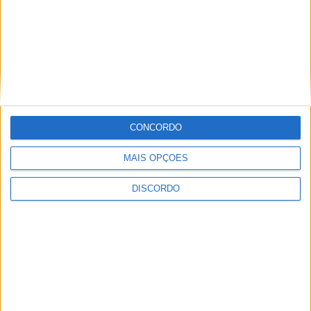
CONCORDO
Festival da Juventude em Barcelos promete dois dias intensos
de animação
MAIS OPÇÕES
DISCORDO