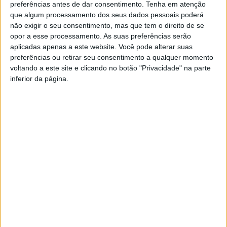
preferências antes de dar consentimento.
Tenha em atenção
que algum processamento dos seus dados pessoais poderá
não exigir o seu consentimento, mas que tem o direito de se
Município de Terras de Bouro
opor a esse processamento. As suas preferências serão
e Bombeiros preparam
aplicadas apenas a este website. Você pode alterar suas
época de incêndios
preferências ou retirar seu consentimento a qualquer momento
voltando a este site e clicando no botão "Privacidade" na parte
inferior da página.
YouTube Video
VVUtRU85MzBBcHpOcU5BUnpKX0wyV1ZBLmNCa2l2ckl3RkxJ