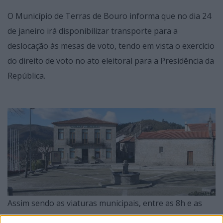
O Município de Terras de Bouro informa que no dia 24
de janeiro irá disponibilizar transporte para a
deslocação às mesas de voto, tendo em vista o exercício
do direito de voto no ato eleitoral para a Presidência da
República.
Assim sendo as viaturas municipais, entre as 8h e as
18h do próximo domingo percorrerão as freguesias do