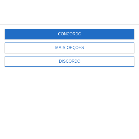
Vila Verde prepara-se para voltar a celebrar as suas raízes com
o regresso da Rota das Colheitas
CONCORDO
MAIS OPÇÕES
DISCORDO