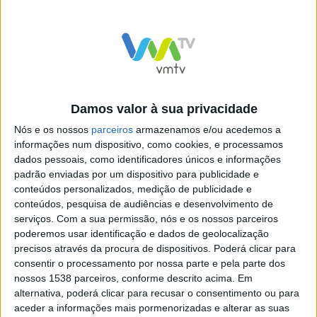
concelho, sob a orientação local das respectivas juntas
de freguesia tendo em vista a deslocação daqueles que
não possuam meios próprios para o fazer.
Damos valor à sua privacidade
Nós e os nossos
parceiros
armazenamos e/ou acedemos a
informações num dispositivo, como cookies, e processamos
dados pessoais, como identificadores únicos e informações
padrão enviadas por um dispositivo para publicidade e
conteúdos personalizados, medição de publicidade e
conteúdos, pesquisa de audiências e desenvolvimento de
serviços.
Com a sua permissão, nós e os nossos parceiros
Terras de Bouro arranca com
Autarcas de Terras de Bouro
poderemos usar identificação e dados de geolocalização
a instalação de 8 postos de
visitaram Assembleia da
precisos através da procura de dispositivos. Poderá clicar para
carregamento para viaturas
República
consentir o processamento por nossa parte e pela parte dos
elétricas
nossos 1538 parceiros, conforme descrito acima. Em
alternativa, poderá clicar para recusar o consentimento ou para
aceder a informações mais pormenorizadas e alterar as suas