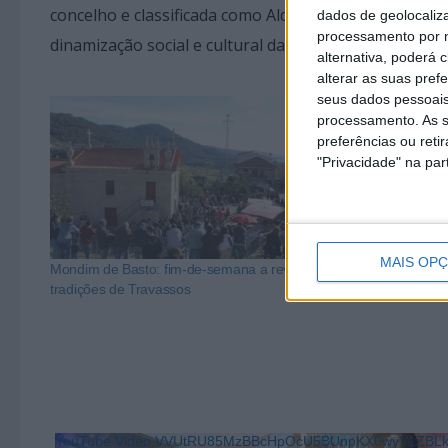
concelho e classificada como Aldeia de Portugal e qu
dados de geolocaliza
processamento por n
dinamização social e cultural das aldeias, ao mesmo t
alternativa, poderá
alterar as suas pref
seus dados pessoais
processamento. As s
preferências ou reti
"Privacidade" na part
MAIS OP
Mondim de Basto: fim-de-semana a reviver as
Pão, tradição 
tradições de Travassos
Travassos
YouTube Video VVUtRU85MzBBcHpOcU5BUnpKX0wyV1ZB