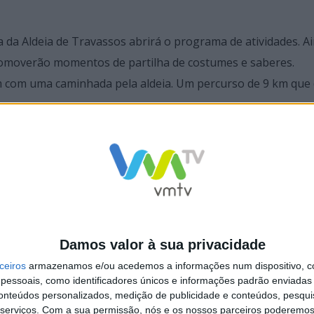
ia da Aldeia de Travassos abrirá o programa de atividades. A
romoverão momentos de partilha de costumes e saberes.
iam com uma caminhada pela aldeia. Um percurso de 9 km que 
os e carnes de elevada qualidade; os doces e os vinhos verd
 a oficina do pão; os grupos de Zés Pereiras de Vilarinho e 
isitantes até ao anoitecer.
Damos valor à sua privacidade
ceiros
armazenamos e/ou acedemos a informações num dispositivo, c
essoais, como identificadores únicos e informações padrão enviadas 
conteúdos personalizados, medição de publicidade e conteúdos, pesqui
arquia ajudou a recuperar numa das aldeias mais genuínas 
serviços.
Com a sua permissão, nós e os nossos parceiros poderemos 