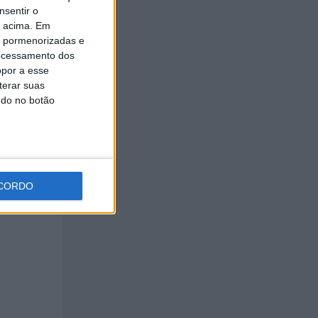
nsentir o
o acima. Em
is pormenorizadas e
ocessamento dos
opor a esse
terar suas
ndo no botão
CORDO
 é