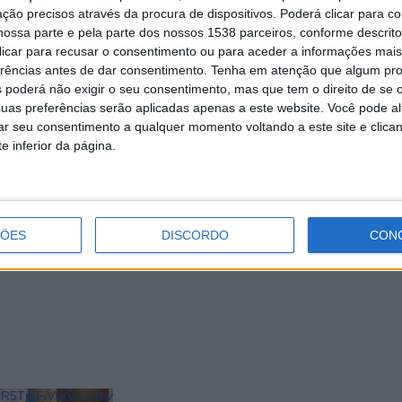
e procura envolver as associações e a população local na
ção precisos através da procura de dispositivos. Poderá clicar para co
ossa parte e pela parte dos nossos 1538 parceiros, conforme descrit
empo que se revitaliza a economia local.
 clicar para recusar o consentimento ou para aceder a informações ma
erências antes de dar consentimento.
Tenha em atenção que algum pr
 poderá não exigir o seu consentimento, mas que tem o direito de se 
uas preferências serão aplicadas apenas a este website. Você pode al
rar seu consentimento a qualquer momento voltando a este site e clica
e inferior da página.
ÇÕES
DISCORDO
CON
e companhia para desfrutar em
De junho a setembro Mondim de Basto
cultura, tradição e identidade
LkR5TmFiVWVZZDhv