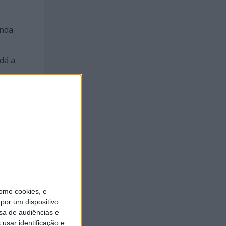
inda
dá a
es; a
a
omo cookies, e
por um dispositivo
sa de audiências e
do
usar identificação e