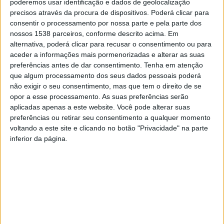
poderemos usar identificação e dados de geolocalização
precisos através da procura de dispositivos. Poderá clicar para
paredes exteriores, a substituição das caixilharias
consentir o processamento por nossa parte e pela parte dos
existentes por novas com vidro duplo, assim como
nossos 1538 parceiros, conforme descrito acima. Em
isolamento térmico e revisão das impermeabilizações
alternativa, poderá clicar para recusar o consentimento ou para
aceder a informações mais pormenorizadas e alterar as suas
das coberturas. Com estes trabalhos pretende-se uma
preferências antes de dar consentimento.
Tenha em atenção
menor flutuação das temperaturas interiores das
que algum processamento dos seus dados pessoais poderá
não exigir o seu consentimento, mas que tem o direito de se
edificações, tanto de Inverno como de Verão,
opor a esse processamento. As suas preferências serão
diminuindo os consumos energéticos para
aplicadas apenas a este website. Você pode alterar suas
preferências ou retirar seu consentimento a qualquer momento
aquecimento e arrefecimento dos espaços.
voltando a este site e clicando no botão "Privacidade" na parte
inferior da página.
Os edifícios serão ainda providos de coletores solares
térmicos, por forma a fazer o aquecimento das águas
sanitárias, contribuindo para a diminuição dos
consumos energéticos para aquecimento das águas. As
habitações sociais de Azurém e Urgezes serão ainda
providas de sistemas solares fotovoltaicos, por forma a