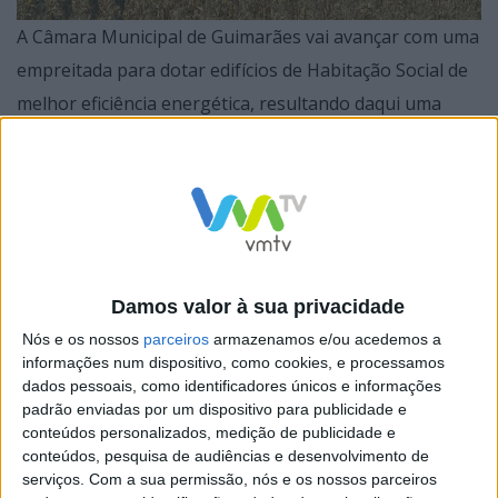
A Câmara Municipal de Guimarães vai avançar com uma
empreitada para dotar edifícios de Habitação Social de
melhor eficiência energética, resultando daqui uma
diminuição dos consumos de energias não renováveis,
assim como um melhor conforto para os moradores. A
obra foi adjudicada pelo valor de 2.960.000,00 € (+ IVA)
e tem uma comparticipação financeira do FEDER no
valor de 1.952.660,95 €.
Damos valor à sua privacidade
Nós e os nossos
parceiros
armazenamos e/ou acedemos a
informações num dispositivo, como cookies, e processamos
dados pessoais, como identificadores únicos e informações
Esta intervenção vai decorrer nos lotes da Habitação
padrão enviadas por um dispositivo para publicidade e
Social de Azurém, Habitação Social de Coradeiras,
conteúdos personalizados, medição de publicidade e
conteúdos, pesquisa de audiências e desenvolvimento de
Habitação Social de Urgezes e Habitação Social de
serviços.
Com a sua permissão, nós e os nossos parceiros
Mataduços, compreendendo o isolamento térmico das