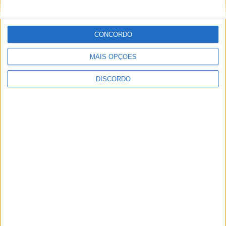
Vila de Rossas em Vieira do Minho celebrou 25 anos
CONCORDO
MAIS OPÇÕES
DISCORDO
Vila Verde prepara-se para voltar a celebrar as suas raízes com