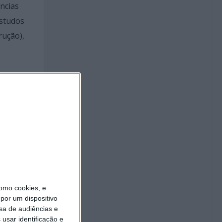
ncias
Estudos
rução),
eu
 2022.
omo cookies, e
por um dispositivo
sa de audiências e
usar identificação e