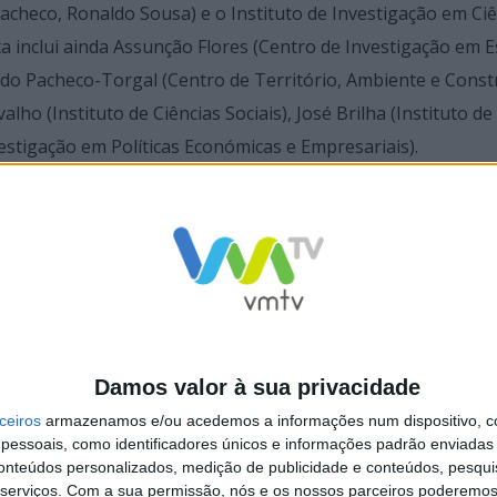
acheco, Ronaldo Sousa) e o Instituto de Investigação em Ciê
ta inclui ainda Assunção Flores (Centro de Investigação em 
ando Pacheco-Torgal (Centro de Território, Ambiente e Const
ho (Instituto de Ciências Sociais), José Brilha (Instituto de
vestigação em Políticas Económicas e Empresariais).
 planeta por 22 áreas e 176 disciplinas, considerando o s
eus trabalhos, segundo dados da base Scopus até setembro de
iar um repositório público sobre o impacto e a influência dos
ico e para combater abusos de autocitação.
Damos valor à sua privacidade
ceiros
armazenamos e/ou acedemos a informações num dispositivo, c
essoais, como identificadores únicos e informações padrão enviadas 
conteúdos personalizados, medição de publicidade e conteúdos, pesqui
serviços.
Com a sua permissão, nós e os nossos parceiros poderemos 