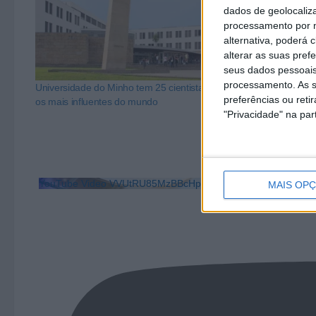
dados de geolocaliza
processamento por n
alternativa, poderá
alterar as suas pref
seus dados pessoais
processamento. As s
Universidade do Minho tem 25 cientistas entre
UMinho tem doi
preferências ou reti
os mais influentes do mundo
no mundo
"Privacidade" na part
YouTube Video VVUtRU85MzBBcHpOcU5BUnpKX0wyV1ZB
MAIS OP