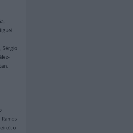
ña,
Miguel
, Sérgio
ález-
tan,
o
ís Ramos
eiro), o