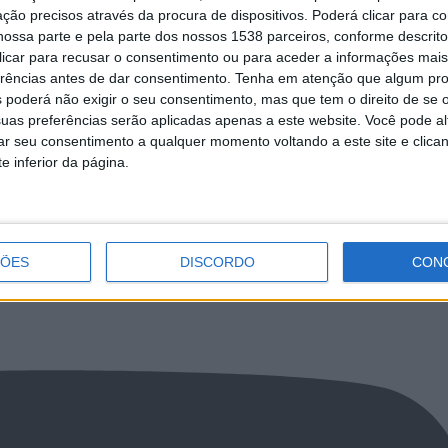
ção precisos através da procura de dispositivos. Poderá clicar para co
ossa parte e pela parte dos nossos 1538 parceiros, conforme descrit
 clicar para recusar o consentimento ou para aceder a informações ma
erências antes de dar consentimento.
Tenha em atenção que algum pr
 poderá não exigir o seu consentimento, mas que tem o direito de se 
uas preferências serão aplicadas apenas a este website. Você pode al
s dos cientistas mais citados
UMinho tem dois dos cientistas mais ci
rar seu consentimento a qualquer momento voltando a este site e clica
no mundo
e inferior da página.
LkR5TmFiVWVZZDhv
ÇÕES
DISCORDO
CON