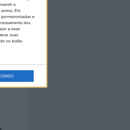
nsentir o
o acima. Em
is pormenorizadas e
ocessamento dos
opor a esse
terar suas
tados
ndo no botão
CORDO