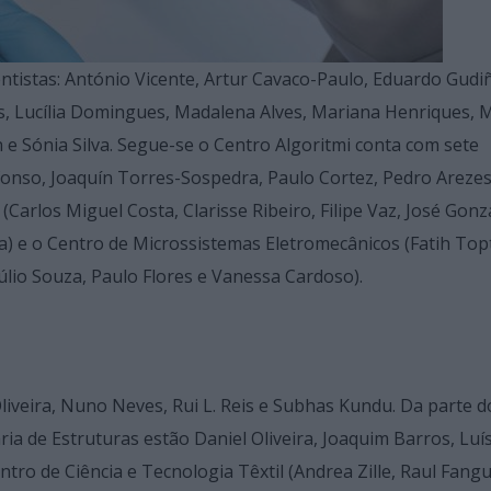
ntistas: António Vicente, Artur Cavaco-Paulo, Eduardo Gudi
es, Lucília Domingues, Madalena Alves, Mariana Henriques, 
 e Sónia Silva. Segue-se o Centro Algoritmi conta com sete
fonso, Joaquín Torres-Sospedra, Paulo Cortez, Pedro Arezes
 (Carlos Miguel Costa, Clarisse Ribeiro, Filipe Vaz, José Gonz
) e o Centro de Microssistemas Eletromecânicos (Fatih Top
Júlio Souza, Paulo Flores e Vanessa Cardoso).
iveira, Nuno Neves, Rui L. Reis e Subhas Kundu. Da parte d
ia de Estruturas estão Daniel Oliveira, Joaquim Barros, Lu
ro de Ciência e Tecnologia Têxtil (Andrea Zille, Raul Fangu