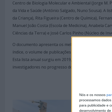
Centro de Biologia Molecular e Ambiental (Jorge M. P
da Vida e Saúde (António Salgado, Nuno Sousa). A lis
da Criança), Rita Figueira (Centro de Química), Fern
Manuel João Costa (Escola de Medicina), Anabela Carval
Ciências da Terra) e José Carlos Pinho (Núcleo de In
O documento apresenta os melhores investigadores do
índice, o volume de publicações e as citações dos s
Esta lista anual surgiu em 2019, com o objetivo de cr
investigadores no progresso do conhecimento científ
Nós e os nossos
par
processamos dados p
para publicidade e 
desenvolvimento de 