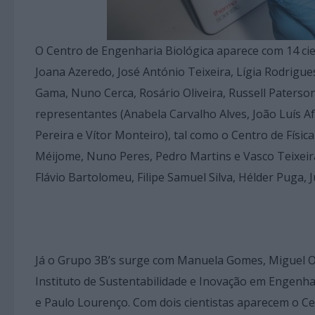
O Centro de Engenharia Biológica aparece com 14 cie
Joana Azeredo, José António Teixeira, Lígia Rodrigu
Gama, Nuno Cerca, Rosário Oliveira, Russell Paterson
representantes (Anabela Carvalho Alves, João Luís A
Pereira e Vítor Monteiro), tal como o Centro de Física
Méijome, Nuno Peres, Pedro Martins e Vasco Teixeira
Flávio Bartolomeu, Filipe Samuel Silva, Hélder Puga, 
Já o Grupo 3B’s surge com Manuela Gomes, Miguel Ol
Instituto de Sustentabilidade e Inovação em Engenhar
e Paulo Lourenço. Com dois cientistas aparecem o Cent