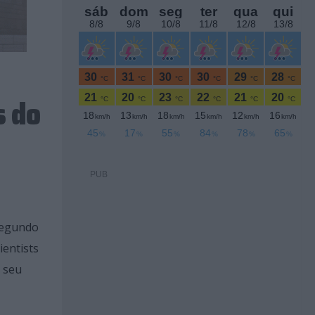
s do
PUB
segundo
ientists
o seu