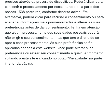
precisos através da procura de dispositivos. Poderá clicar para
O presidente António Cardoso destacou a importância
consentir o processamento por nossa parte e pela parte dos
nossos 1538 parceiros, conforme descrito acima. Em
destas iniciativas para a promoção do bem-estar e da
alternativa, poderá clicar para recusar o consentimento ou para
inclusão social, reforçando o compromisso da Câmara
aceder a informações mais pormenorizadas e alterar as suas
preferências antes de dar consentimento.
Tenha em atenção
Municipal em apoiar as diversas atividades de lazer e
que algum processamento dos seus dados pessoais poderá
convivência que enriquecem a vida dos cidadãos
não exigir o seu consentimento, mas que tem o direito de se
opor a esse processamento. As suas preferências serão
seniores.
aplicadas apenas a este website. Você pode alterar suas
preferências ou retirar seu consentimento a qualquer momento
Este momento de festa foi, sem dúvida, um verdadeiro
voltando a este site e clicando no botão "Privacidade" na parte
exemplo de alegria e espírito comunitário, sendo uma
inferior da página.
excelente oportunidade para todos os envolvidos se
sentirem parte ativa da comunidade local.