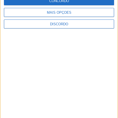
CONCORDO
MAIS OPÇÕES
DISCORDO
Vila de Rossas em Vieira do Minho celebrou 25 anos