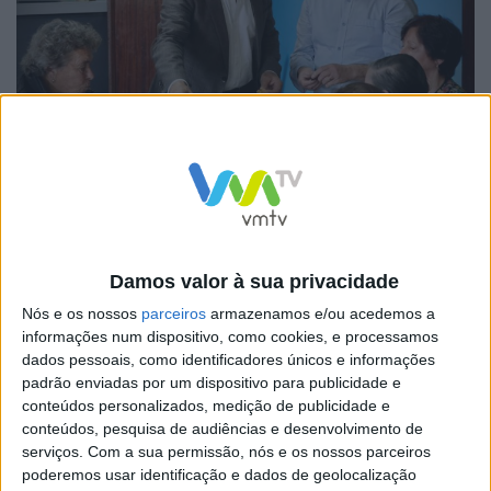
O magusto, uma das festividades mais emblemáticas do
outono português, foi marcado pela degustação das
castanhas assadas, acompanhadas de música e convívio
Damos valor à sua privacidade
entre os presentes. A atividade proporcionou aos
Nós e os nossos
parceiros
armazenamos e/ou acedemos a
participantes uma oportunidade para socializar,
informações num dispositivo, como cookies, e processamos
dados pessoais, como identificadores únicos e informações
partilhar experiências e celebrar as tradições da nossa
padrão enviadas por um dispositivo para publicidade e
cultura.
conteúdos personalizados, medição de publicidade e
conteúdos, pesquisa de audiências e desenvolvimento de
serviços.
Com a sua permissão, nós e os nossos parceiros
poderemos usar identificação e dados de geolocalização