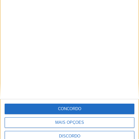
Vila de Rossas em Vieira do Minho celebrou 25 anos
CONCORDO
MAIS OPÇÕES
DISCORDO