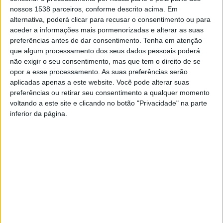
Com esta série de entrevistas, a VMTV reforça a sua
nossos 1538 parceiros, conforme descrito acima. Em
aposta na informação de proximidade e no
alternativa, poderá clicar para recusar o consentimento ou para
esclarecimento dos eleitores, acompanhando de perto
aceder a informações mais pormenorizadas e alterar as suas
preferências antes de dar consentimento.
Tenha em atenção
todos os momentos decisivos destas eleições
que algum processamento dos seus dados pessoais poderá
autárquicas.
não exigir o seu consentimento, mas que tem o direito de se
opor a esse processamento. As suas preferências serão
aplicadas apenas a este website. Você pode alterar suas
preferências ou retirar seu consentimento a qualquer momento
voltando a este site e clicando no botão "Privacidade" na parte
inferior da página.
Braga rumo às Autárquicas
Póvoa de Lanhoso rumo às
2025: entrevista com Filipe
Autárquicas 2025: entrevista
Aguiar (Chega) na VMTV
com José Diego (Chega) na
VMTV