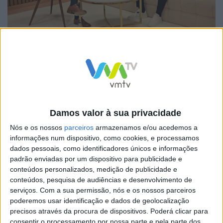
Direitos Reservados
Hoje a partir das 12h30, a antena da VMTV ( nas redes
socias
Facebook
,
YouTube
e
TIK TOK
) recebe
André Lopes, candidato do Chega à Câmara Municipal
Damos valor à sua privacidade
de Vieira do Minho. Na entrevista, o candidato irá
Nós e os nossos
parceiros
armazenamos e/ou acedemos a
apresentar a sua leitura do estado atual do concelho e
informações num dispositivo, como cookies, e processamos
dados pessoais, como identificadores únicos e informações
expor as soluções que defende para o futuro da região,
padrão enviadas por um dispositivo para publicidade e
caso seja eleito.
conteúdos personalizados, medição de publicidade e
conteúdos, pesquisa de audiências e desenvolvimento de
serviços.
Com a sua permissão, nós e os nossos parceiros
poderemos usar identificação e dados de geolocalização
precisos através da procura de dispositivos. Poderá clicar para
consentir o processamento por nossa parte e pela parte dos