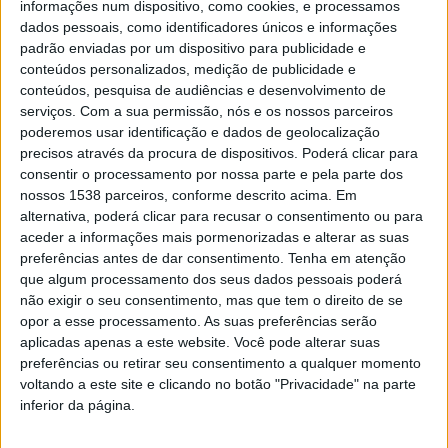
informações num dispositivo, como cookies, e processamos
identificados pelo ACP, assegurando que estão
dados pessoais, como identificadores únicos e informações
padrão enviadas por um dispositivo para publicidade e
reunidas as condições necessárias para a realização de
conteúdos personalizados, medição de publicidade e
uma prova de excelência em Vieira do Minho. Durante o
conteúdos, pesquisa de audiências e desenvolvimento de
serviços.
Com a sua permissão, nós e os nossos parceiros
encontro, Jaime Santos destacou a elevada qualidade
poderemos usar identificação e dados de geolocalização
dos trabalhos executados pelo Município, com especial
precisos através da procura de dispositivos. Poderá clicar para
consentir o processamento por nossa parte e pela parte dos
enfoque nos troços, sublinhando o rigor e o empenho
nossos 1538 parceiros, conforme descrito acima. Em
demonstrados.
alternativa, poderá clicar para recusar o consentimento ou para
aceder a informações mais pormenorizadas e alterar as suas
Na ocasião, o Presidente da Câmara Municipal
preferências antes de dar consentimento.
Tenha em atenção
que algum processamento dos seus dados pessoais poderá
expressou o seu reconhecimento pelo trabalho
não exigir o seu consentimento, mas que tem o direito de se
desenvolvido por todos os funcionários municipais,
opor a esse processamento. As suas preferências serão
aplicadas apenas a este website. Você pode alterar suas
agradecendo, na pessoa do responsável presente, o
preferências ou retirar seu consentimento a qualquer momento
empenho coletivo na preparação do evento. Reforçou
voltando a este site e clicando no botão "Privacidade" na parte
ainda a importância e a satisfação da parceria
inferior da página.
estabelecida com o ACP, determinante para o sucesso