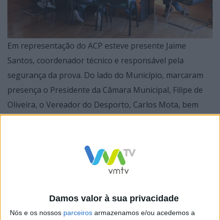
Em representação do ACP esteve presente Jaime
Santos, coordenador técnico e responsável pela
segurança da prova. Do lado do Município, marcaram
presença o Presidente da Câmara Municipal, Filipe de
Oliveira, o Vereador do Desporto, Carlos Mota, bem
como diversos serviços e valências diretamente
envolvidos na organização e operacionalização do
evento.
Damos valor à sua privacidade
A reunião teve como principal propósito a verificação
Nós e os nossos
parceiros
armazenamos e/ou acedemos a
detalhada de todos os apontamentos previamente