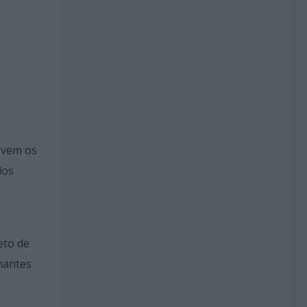
ovem os
dos
eto de
hantes