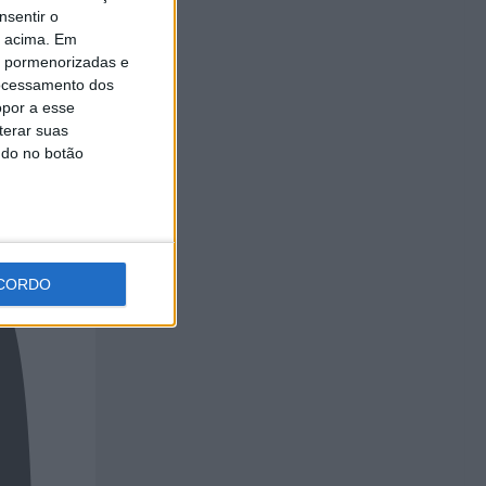
nsentir o
o acima. Em
is pormenorizadas e
ocessamento dos
opor a esse
terar suas
ndo no botão
CORDO