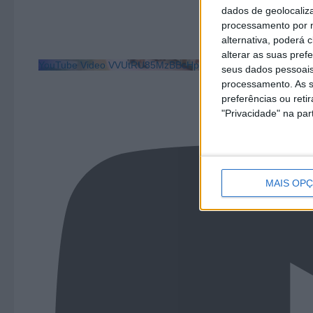
dados de geolocaliza
processamento por n
alternativa, poderá
alterar as suas pref
YouTube Video VVUtRU85MzBBcHpOcU5BUnpKX0wyV1ZBLm
seus dados pessoais
processamento. As s
preferências ou reti
"Privacidade" na part
MAIS OP