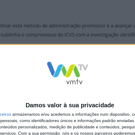
efinar este método de administração promissor e a avançar 
sublinha o compromisso do ICVS com a investigação científi
Damos valor à sua privacidade
lipa Torres sobre o novo single
Filipa Torres estreia ao vivo esta Sexta
ceiros
armazenamos e/ou acedemos a informações num dispositivo, c
”
em Vieira do Minho
essoais, como identificadores únicos e informações padrão enviadas 
conteúdos personalizados, medição de publicidade e conteúdos, pesqui
serviços.
Com a sua permissão, nós e os nossos parceiros poderemos 