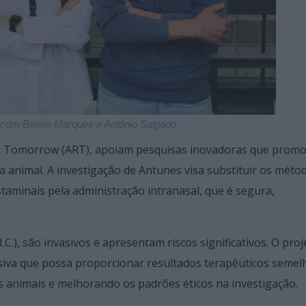
o) com Belém Marques e António Salgado
ch Tomorrow (ART), apoiam pesquisas inovadoras que prom
a animal. A investigação de Antunes visa substituir os méto
staminais pela administração intranasal, que é segura,
C.), são invasivos e apresentam riscos significativos. O proj
siva que possa proporcionar resultados terapêuticos semel
 animais e melhorando os padrões éticos na investigação.