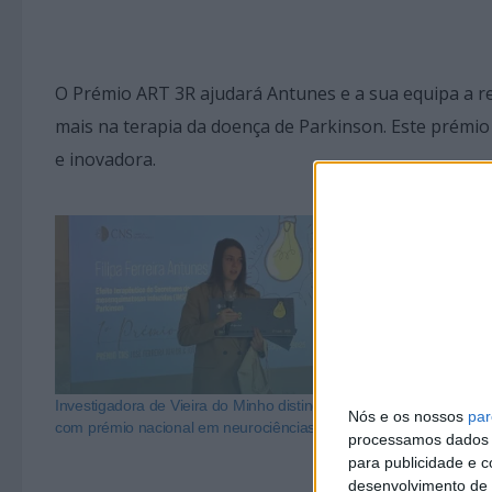
O Prémio ART 3R ajudará Antunes e a sua equipa a r
mais na terapia da doença de Parkinson. Este prémio 
e inovadora.
Investigadora de Vieira do Minho distinguida
Entrevista a Fi
Nós e os nossos
par
com prémio nacional em neurociências
“O meu Rapaz
processamos dados p
para publicidade e 
desenvolvimento de 