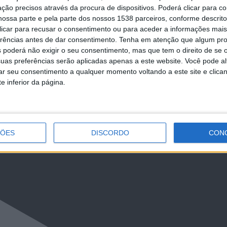
ção precisos através da procura de dispositivos. Poderá clicar para co
ossa parte e pela parte dos nossos 1538 parceiros, conforme descrit
 clicar para recusar o consentimento ou para aceder a informações ma
erências antes de dar consentimento.
Tenha em atenção que algum pr
NCa2l2ckl3RkxJ
 poderá não exigir o seu consentimento, mas que tem o direito de se 
uas preferências serão aplicadas apenas a este website. Você pode al
rar seu consentimento a qualquer momento voltando a este site e clica
e inferior da página.
ÇÕES
DISCORDO
CON