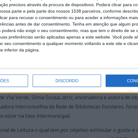
ma fase.
ção precisos através da procura de dispositivos. Poderá clicar para co
ossa parte e pela parte dos nossos 1538 parceiros, conforme descrit
 clicar para recusar o consentimento ou para aceder a informações ma
erências antes de dar consentimento.
Tenha em atenção que algum pr
smin Tamer Jourdan Weber e Sofia Alves de Lima, da Escola
 poderá não exigir o seu consentimento, mas que tem o direito de se 
uas preferências serão aplicadas apenas a este website. Você pode al
Bastos, do Agrupamento de Escolas de Prado; e Telmo Pimen
rar seu consentimento a qualquer momento voltando a este site e clica
e inferior da página.
ecundário Manuel Castro, Brenda Lucas, Beatriz Matos e Ma
ÇÕES
DISCORDO
CON
de Vila Verde, Sónia Sousa, atriz, encenadora e autora de o
nadora interconcelhia da Rede de Bibliotecas Escolares, fora
o estar na fase intermunicipal.
onal de Leitura o qual tem por objetivo estimular o gosto e 