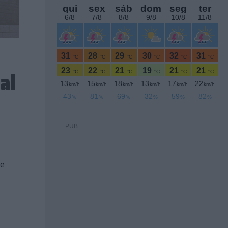
al
PUB
de