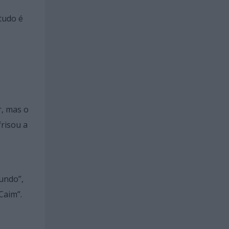
tudo é
r, mas o
frisou a
undo”,
“Caim”.