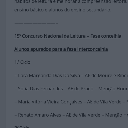
hábitos de leitura e melhorar a compreensão leitora. A 
ensino básico e alunos do ensino secundário.
—————————–
15º Concurso Nacional de Leitura – Fase concelhia
Alunos apurados para a fase Interconcelhia
1.º Ciclo
– Lara Margarida Dias Da Silva – AE de Moure e Ribeir
– Sofia Dias Fernandes – AE de Prado – Menção Hon
– Maria Vitória Vieira Gonçalves – AE de Vila Verde
– Renato Amaro Alves – AE de Vila Verde – Menção 
2º Ciclo