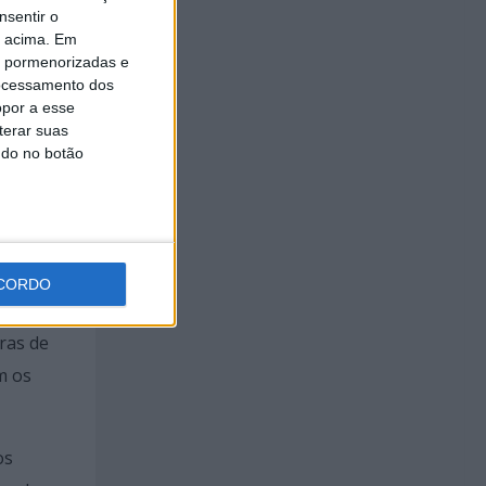
nsentir o
o acima. Em
is pormenorizadas e
ocessamento dos
opor a esse
terar suas
ta
ndo no botão
riana
CORDO
bras de
m os
os