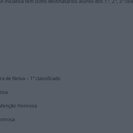
iniciativa tem como destinatários alunos dos 1.º, 2.º, 3.º cic
a de Neiva – 1ª classificado
rosa
 – Menção Honrosa
Honrosa