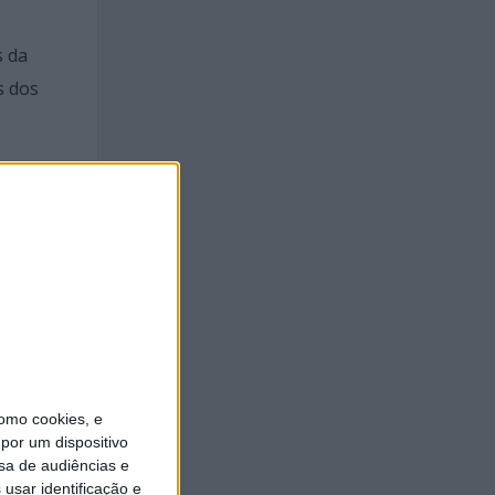
s da
s dos
a, do
o;
 de
omo cookies, e
por um dispositivo
to de
sa de audiências e
m os
usar identificação e