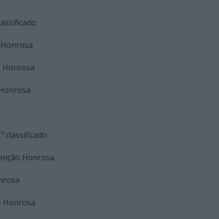
lassificado
o Honrosa
ão Honrosa
o Honrosa
º classificado
 Menção Honrosa
onrosa
ão Honrosa