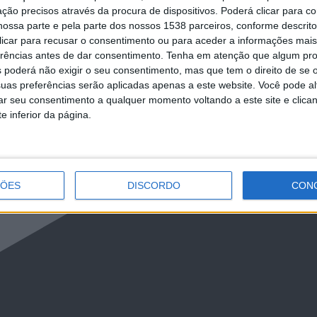
ção precisos através da procura de dispositivos. Poderá clicar para co
ossa parte e pela parte dos nossos 1538 parceiros, conforme descrit
 clicar para recusar o consentimento ou para aceder a informações ma
erências antes de dar consentimento.
Tenha em atenção que algum pr
 poderá não exigir o seu consentimento, mas que tem o direito de se 
uas preferências serão aplicadas apenas a este website. Você pode al
rar seu consentimento a qualquer momento voltando a este site e clica
e inferior da página.
ÇÕES
DISCORDO
CON