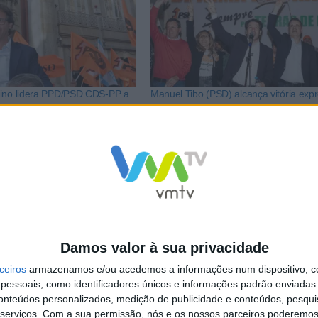
tino lidera PPD/PSD.CDS-PP a
Manuel Tibo (PSD) alcança vitória exp
dora nas Autárquicas 2025
em Terras de Bouro com mais de 70%
votos
LkR5TmFiVWVZZDhv
Damos valor à sua privacidade
ceiros
armazenamos e/ou acedemos a informações num dispositivo, c
essoais, como identificadores únicos e informações padrão enviadas 
conteúdos personalizados, medição de publicidade e conteúdos, pesqui
serviços.
Com a sua permissão, nós e os nossos parceiros poderemos 