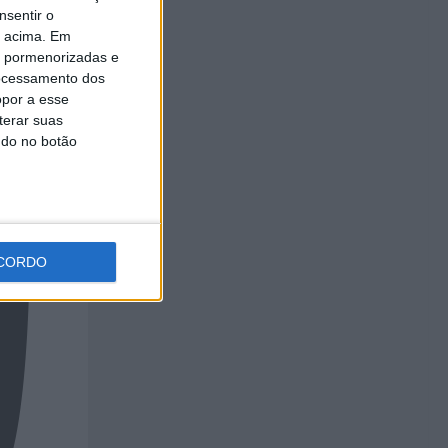
nsentir o
o acima. Em
is pormenorizadas e
ocessamento dos
opor a esse
terar suas
ndo no botão
CORDO