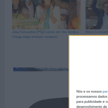
Júlia Fernandes (PSD) vence em Vila Verde e
Mário Constan
Chega elege primeiro vereador
vitória esmaga
YouTube Video VVUtRU85MzBBcHpOcU5BUnpKX0wyV1ZB
Nós e os nossos
par
processamos dados p
para publicidade e 
desenvolvimento de 