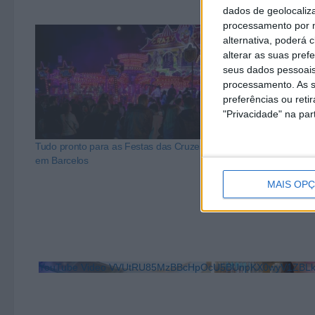
dados de geolocaliza
processamento por n
alternativa, poderá
alterar as suas pref
seus dados pessoais
processamento. As s
preferências ou reti
"Privacidade" na part
Tudo pronto para as Festas das Cruzes 2024
Bora lá às Cr
em Barcelos
Barcelos
MAIS OP
YouTube Video VVUtRU85MzBBcHpOcU5BUnpKX0wyV1ZB