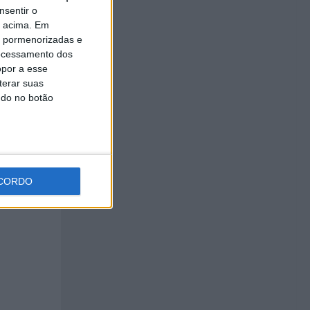
nsentir o
o acima. Em
is pormenorizadas e
ocessamento dos
opor a esse
terar suas
ndo no botão
CORDO