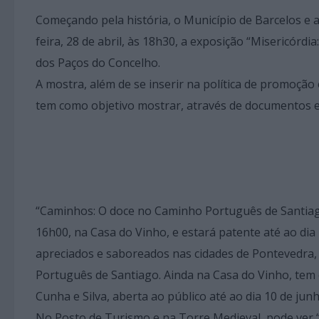
Começando pela história, o Município de Barcelos e 
feira, 28 de abril, às 18h30, a exposição “Misericórd
dos Paços do Concelho.
A mostra, além de se inserir na política de promoção 
tem como objetivo mostrar, através de documentos e o
“Caminhos: O doce no Caminho Português de Santiago
16h00, na Casa do Vinho, e estará patente até ao di
apreciados e saboreados nas cidades de Pontevedra,
Português de Santiago. Ainda na Casa do Vinho, tem 
Cunha e Silva, aberta ao público até ao dia 10 de junh
No Posto de Turismo e na Torre Medieval, pode ver “