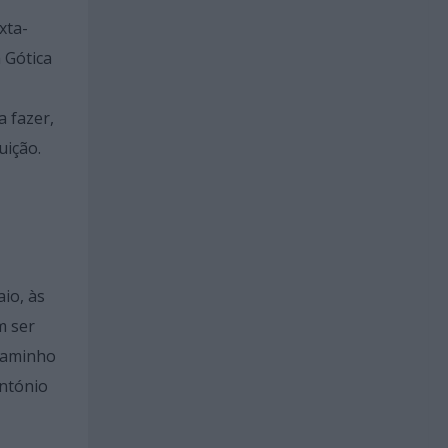
xta-
a Gótica
a fazer,
uição.
io, às
m ser
 Caminho
António