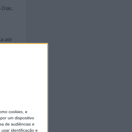
 Dias,
ta até
 dos
” e
omo cookies, e
l
por um dispositivo
sa de audiências e
usar identificação e