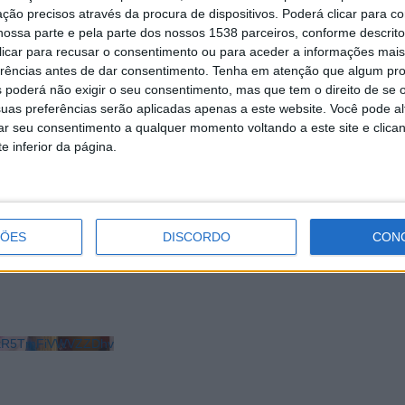
ção precisos através da procura de dispositivos. Poderá clicar para co
ossa parte e pela parte dos nossos 1538 parceiros, conforme descrit
 clicar para recusar o consentimento ou para aceder a informações ma
erências antes de dar consentimento.
Tenha em atenção que algum pr
 poderá não exigir o seu consentimento, mas que tem o direito de se 
uas preferências serão aplicadas apenas a este website. Você pode al
rar seu consentimento a qualquer momento voltando a este site e clica
e inferior da página.
uzes arranca amanhã em
Cruzes terminaram mas Feira Popular
prolonga-se até ao fim de semana
ÇÕES
DISCORDO
CON
LkR5TmFiVWVZZDhv