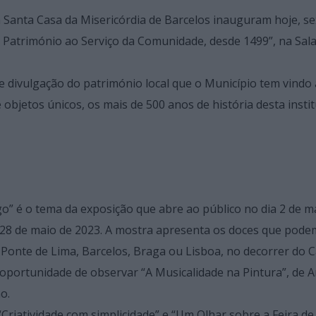
a Santa Casa da Misericórdia de Barcelos inauguram hoje, se
ia: Património ao Serviço da Comunidade, desde 1499”, na Sal
e divulgação do património local que o Município tem vindo 
bjetos únicos, os mais de 500 anos de história desta instit
” é o tema da exposição que abre ao público no dia 2 de ma
a 28 de maio de 2023. A mostra apresenta os doces que pode
 Ponte de Lima, Barcelos, Braga ou Lisboa, no decorrer do
oportunidade de observar “A Musicalidade na Pintura”, de 
o.
Criatividade com simplicidade” e “Um Olhar sobre a Feira de