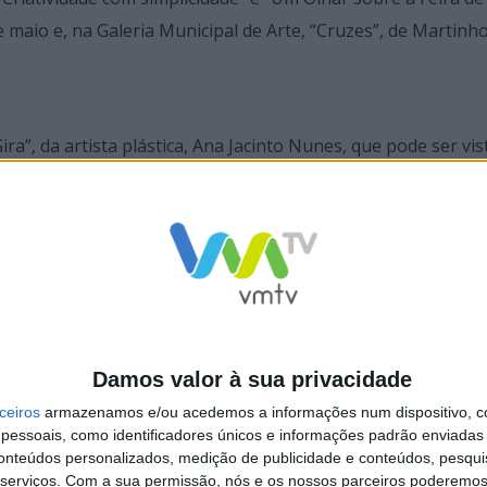
e maio e, na Galeria Municipal de Arte, “Cruzes”, de Martinho
ra”, da artista plástica, Ana Jacinto Nunes, que pode ser vis
 a exposição permanente “Fé e Folia em Barro” com criações
m ser visitadas as exposições: “A Festa das Cruzes em cartaz
Damos valor à sua privacidade
ceiros
armazenamos e/ou acedemos a informações num dispositivo, c
“Tributo a Chico Buarque”, no Café-Concerto do Theatro Gi
essoais, como identificadores únicos e informações padrão enviadas 
conteúdos personalizados, medição de publicidade e conteúdos, pesqui
serviços.
Com a sua permissão, nós e os nossos parceiros poderemos 