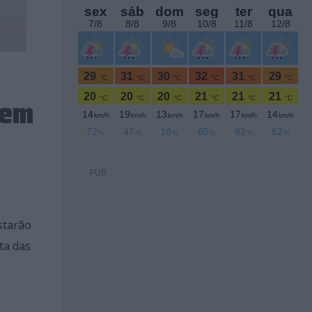
 em
PUB
starão
ta das