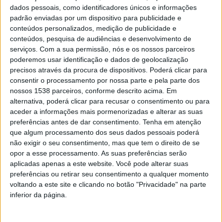
dados pessoais, como identificadores únicos e informações
No entanto, a experiência como educadora, ao longo
padrão enviadas por um dispositivo para publicidade e
conteúdos personalizados, medição de publicidade e
destes anos, também me diz que vivemos num mundo
conteúdos, pesquisa de audiências e desenvolvimento de
em transformação, não só a nível económico,
serviços.
Com a sua permissão, nós e os nossos parceiros
poderemos usar identificação e dados de geolocalização
sociocultural e religioso mas também familiar. O
precisos através da procura de dispositivos. Poderá clicar para
conceito de família está a mudar.
consentir o processamento por nossa parte e pela parte dos
nossos 1538 parceiros, conforme descrito acima. Em
alternativa, poderá clicar para recusar o consentimento ou para
aceder a informações mais pormenorizadas e alterar as suas
preferências antes de dar consentimento.
Tenha em atenção
É fundamental a comunidade escolar acompanhar
que algum processamento dos seus dados pessoais poderá
não exigir o seu consentimento, mas que tem o direito de se
essas transformações, de forma a ajudar as nossas
opor a esse processamento. As suas preferências serão
crianças a lidarem com esta situação da melhor maneira
aplicadas apenas a este website. Você pode alterar suas
preferências ou retirar seu consentimento a qualquer momento
possível. Um dos fatores que mais influenciaram a
voltando a este site e clicando no botão "Privacidade" na parte
transformação das famílias foi o crescente número de
inferior da página.
divórcios que se tem verificado nos últimos anos,