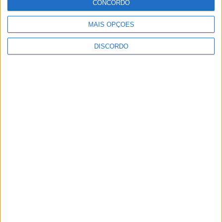
CONCORDO
MAIS OPÇÕES
DISCORDO
Vila de Rossas em Vieira do Minho celebrou 25 anos