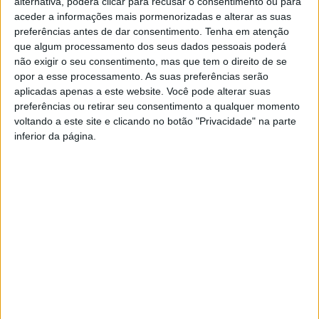
alternativa, poderá clicar para recusar o consentimento ou para
aceder a informações mais pormenorizadas e alterar as suas
preferências antes de dar consentimento.
Tenha em atenção
que algum processamento dos seus dados pessoais poderá
Dois detidos por furto em
Cinco detidos em flagrante
não exigir o seu consentimento, mas que tem o direito de se
residência
delito por furto em residência
opor a esse processamento. As suas preferências serão
aplicadas apenas a este website. Você pode alterar suas
preferências ou retirar seu consentimento a qualquer momento
voltando a este site e clicando no botão "Privacidade" na parte
inferior da página.
GNR detém 5 pessoas por
assalto a residências em
Guimarães