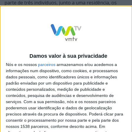
parte de três indivíduos, junto a uma residência, os
quais já tinham sido vistos em dias anteriores com o
mesmo comportamento. Os militares quando chegaram
ao local depararam-se com três indivíduos em fuga, a
transportar diversos objetos acabados de furtar numa
residência, nomeadamente pequenos eletrodomésticos
e utensílios de cozinha. Os bens recuperados foram
Damos valor à sua privacidade
devolvidos ao legítimo proprietário.
Nós e os nossos
parceiros
armazenamos e/ou acedemos a
informações num dispositivo, como cookies, e processamos
dados pessoais, como identificadores únicos e informações
padrão enviadas por um dispositivo para publicidade e
conteúdos personalizados, medição de publicidade e
conteúdos, pesquisa de audiências e desenvolvimento de
Os detidos, estão neste momento a ser presentes ao
serviços.
Com a sua permissão, nós e os nossos parceiros
Tribunal Judicial de Vila Verde
poderemos usar identificação e dados de geolocalização
precisos através da procura de dispositivos. Poderá clicar para
consentir o processamento por nossa parte e pela parte dos
nossos 1538 parceiros, conforme descrito acima. Em