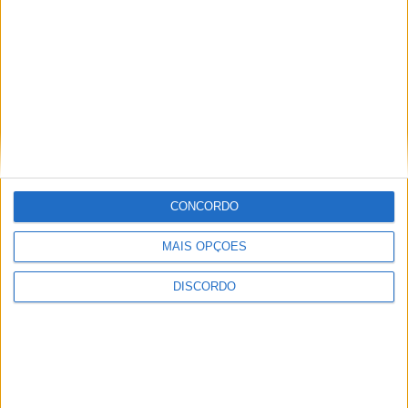
CONCORDO
MAIS OPÇÕES
DISCORDO
Vila de Rossas em Vieira do Minho celebrou 25 anos