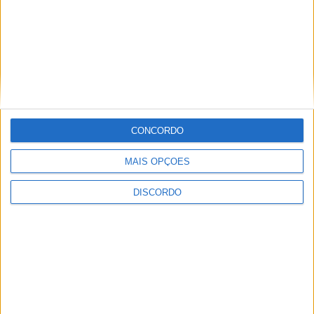
CONCORDO
MAIS OPÇÕES
DISCORDO
Festival da Juventude em Barcelos promete dois dias intensos
de animação