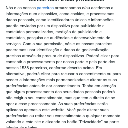
em madeira e em cobre, artigos em pele e têxteis, até
Nós e os nossos
parceiros
armazenamos e/ou acedemos a
informações num dispositivo, como cookies, e processamos
ao artesanato contemporâneo e joalharia, estes são
dados pessoais, como identificadores únicos e informações
alguns dos exemplos da atividade artesanal que poderá
padrão enviadas por um dispositivo para publicidade e
conteúdos personalizados, medição de publicidade e
ser apreciada no decorrer do certame.
conteúdos, pesquisa de audiências e desenvolvimento de
serviços.
Com a sua permissão, nós e os nossos parceiros
poderemos usar identificação e dados de geolocalização
precisos através da procura de dispositivos. Poderá clicar para
consentir o processamento por nossa parte e pela parte dos
nossos 1538 parceiros, conforme descrito acima. Em
alternativa, poderá clicar para recusar o consentimento ou para
aceder a informações mais pormenorizadas e alterar as suas
preferências antes de dar consentimento.
Tenha em atenção
que algum processamento dos seus dados pessoais poderá
não exigir o seu consentimento, mas que tem o direito de se
opor a esse processamento. As suas preferências serão
aplicadas apenas a este website. Você pode alterar suas
preferências ou retirar seu consentimento a qualquer momento
voltando a este site e clicando no botão "Privacidade" na parte
inferior da página.