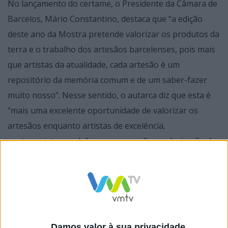
No lançamento do certame, o Presidente da Câmara de
Barcelos, Mário Constantino, destaca que “a edição
deste ano da Mostra pretende valorizar os produtos da
terra e o trabalho dos artesãos barcelenses, pois mais
que artistas da atualidade, cada artesão é um
repositório da memória comum e de um saber-fazer
muito nosso”. Nesse sentido, o autarca diz que esta é
“mais uma excelente oportunidade de valorizar os
artesãos enquanto artistas de excelência,
protagonistas na defesa, preservação e valorização da
identidade social e cultural de Barcelos”.
A Mostra de Artesanato e Cerâmica de Barcelos é uma
verdadeira montra viva das artes e ofícios portugueses.
Desde o trabalhar o barro – olaria e figurado -, à
cestaria, bordados e linhos, passando pelos trabalhos
Damos valor à sua privacidade