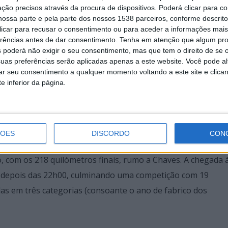
ção precisos através da procura de dispositivos. Poderá clicar para co
ossa parte e pela parte dos nossos 1538 parceiros, conforme descrit
 clicar para recusar o consentimento ou para aceder a informações ma
erências antes de dar consentimento.
Tenha em atenção que algum pr
 poderá não exigir o seu consentimento, mas que tem o direito de se 
uas preferências serão aplicadas apenas a este website. Você pode al
rar seu consentimento a qualquer momento voltando a este site e clica
a-feira, para as verificações, com o primeiro concorrente a
e inferior da página.
elas 06h01. Seguiu-se a travessia do território continental
Alentejo, Mora, Abrantes, Sertã, Tondela, Lamego e Santa M
m Constância, no distrito de Santarém, onde máquinas e pi
ÇÕES
DISCORDO
CON
da maratona. Durante a tarde, a caravana parou na cénica
, com os 218 quilómetros finais, rumo a Chaves. A chegada 
e, depois das 22h00, culminando uma competição com 19
idas em três categorias (consoante o ano de fabrico dos