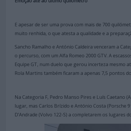
Emoção até ao último quilómetro
E apesar de ser uma prova com mais de 700 quilómetr
muito renhida, o que atesta a qualidade e a preparaç
Sancho Ramalho e António Caldeira venceram a Cat
o percurso, com um Alfa Romeo 2000 GTV. A escassos
Equipe GT, num duelo que gerou incerteza mesmo at
Rola Martins também ficaram a apenas 7,5 pontos d
Na Categoria F, Pedro Manso Pires e Luís Caetano (
lugar, mas Carlos Brízido e António Costa (Porsche 9
D’Andrade (Volvo 122-S) a completarem os lugares d