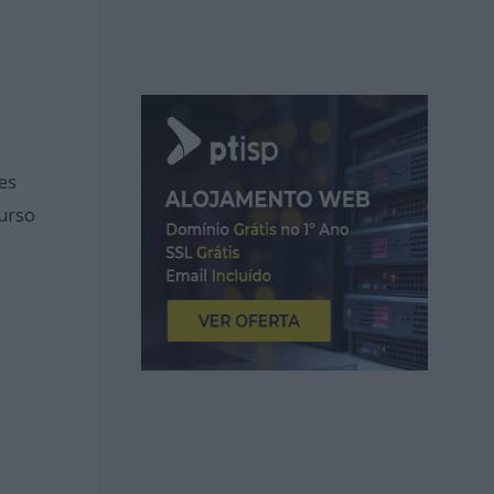
es
curso