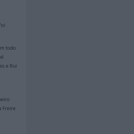
foi
em todo
nd
es e Rui
meiro
 Freire