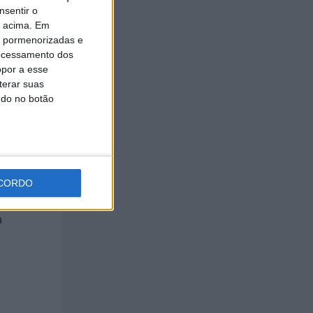
nsentir o
o acima. Em
is pormenorizadas e
ocessamento dos
opor a esse
terar suas
ndo no botão
arta de
lotos
CORDO
à