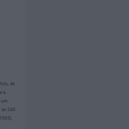
hos, de
ara
r um
 as 500
1959),