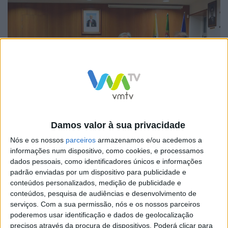
Damos valor à sua privacidade
Nós e os nossos
parceiros
armazenamos e/ou acedemos a
informações num dispositivo, como cookies, e processamos
dados pessoais, como identificadores únicos e informações
Para além da entrega dos diplomas de conclusão de
padrão enviadas por um dispositivo para publicidade e
curso, o momento contemplou, também a entrega de
conteúdos personalizados, medição de publicidade e
diplomas de mérito aos alunos que obtiveram nível
conteúdos, pesquisa de audiências e desenvolvimento de
serviços.
Com a sua permissão, nós e os nossos parceiros
cinco às três disciplinas da área da Música, bem como
poderemos usar identificação e dados de geolocalização
um momento musical proporcionado pelos discentes.
precisos através da procura de dispositivos. Poderá clicar para