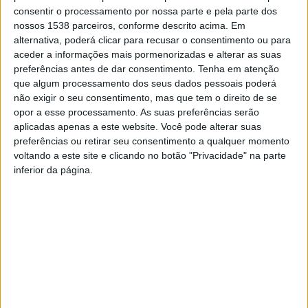
consentir o processamento por nossa parte e pela parte dos
Nesta cerimónia pública que contou com a presença de
nossos 1538 parceiros, conforme descrito acima. Em
alunos, professores, encarregados de educação, do
alternativa, poderá clicar para recusar o consentimento ou para
aceder a informações mais pormenorizadas e alterar as suas
diretor do Agrupamento de Escolas, o presidente do
preferências antes de dar consentimento.
Tenha em atenção
Município frisou a importância da cerimónia
que algum processamento dos seus dados pessoais poderá
sustentando que “a Autarquia apoia e continuará a
não exigir o seu consentimento, mas que tem o direito de se
opor a esse processamento. As suas preferências serão
apoiar estas e outras iniciativas por considerar
aplicadas apenas a este website. Você pode alterar suas
fundamentais para o ensino da música no concelho”.
preferências ou retirar seu consentimento a qualquer momento
voltando a este site e clicando no botão "Privacidade" na parte
Segundo António Cardoso, “o exemplo disso, é que a
inferior da página.
autarquia vieirense abriu as suas portas a todos os
alunos , permitindo a realização desta cerimónia no
local mais nobre do Município”.