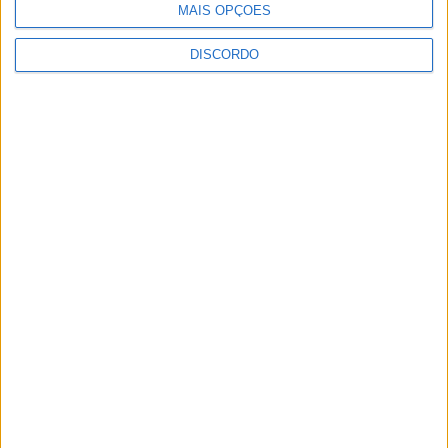
MAIS OPÇÕES
DISCORDO
Vila Verde prepara-se para voltar a celebrar as suas raízes com
o regresso da Rota das Colheitas