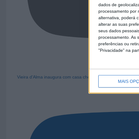
dados de geolocaliza
processamento por n
alternativa, poderá
alterar as suas pref
seus dados pessoais
processamento. As s
preferências ou reti
"Privacidade" na part
Vieira d'Alma inaugura com casa cheia e muita emoção em Vi
MAIS OP