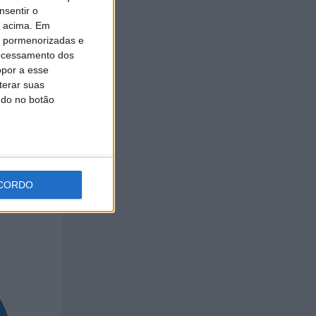
nsentir o
o acima. Em
is pormenorizadas e
ocessamento dos
opor a esse
terar suas
ndo no botão
CORDO