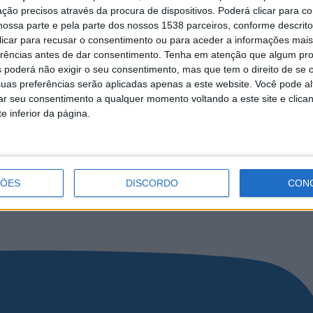
ção precisos através da procura de dispositivos. Poderá clicar para co
ossa parte e pela parte dos nossos 1538 parceiros, conforme descrit
 clicar para recusar o consentimento ou para aceder a informações ma
erências antes de dar consentimento.
Tenha em atenção que algum pr
 poderá não exigir o seu consentimento, mas que tem o direito de se 
uas preferências serão aplicadas apenas a este website. Você pode al
rar seu consentimento a qualquer momento voltando a este site e clica
e inferior da página.
eira do Minho
ÇÕES
DISCORDO
CON