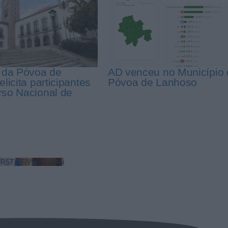
 da Póvoa de
AD venceu no Município 
licita participantes
Póvoa de Lanhoso
so Nacional de
LkR5TmFiVWVZZDhv