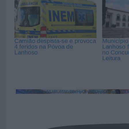
Camião despista-se e provoca
Município
4 feridos na Póvoa de
Lanhoso fe
Lanhoso
no Concur
Leitura
YouTube Video VVUtRU85MzBBcHpOcU5BUnpKX0wyV1ZB