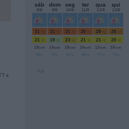
PUB
TT e