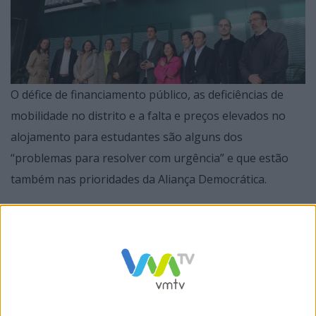
O défice de financiamento público, as deficiências de
mobilidade no distrito e a falta e preços elevados no
alojamento para estudantes são alguns dos
“problemas para resolver com urgência” e que estão
também nas prioridades da Aliança Democrática.
A situação do ensino superior e as propostas da
Aliança Democrática, designadamente ao nível do
reforço do apoio social para estudantes mais