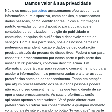
vulneráveis, estiveram no centro das atenções numa
Damos valor à sua privacidade
jornada dos candidatos a deputados pela AD, que
Nós e os nossos
parceiros
armazenamos e/ou acedemos a
informações num dispositivo, como cookies, e processamos
estiveram nos ‘campi’ da Universidade do Minho, em
dados pessoais, como identificadores únicos e informações
Braga, do Instituto Politécnico do Cávado e Ave, em
padrão enviadas por um dispositivo para publicidade e
conteúdos personalizados, medição de publicidade e
Barcelos.
conteúdos, pesquisa de audiências e desenvolvimento de
serviços.
Com a sua permissão, nós e os nossos parceiros
“O ensino superior é um dos eixos fundamentais para o
poderemos usar identificação e dados de geolocalização
futuro do país. Desempenha um papel fundamental na
precisos através da procura de dispositivos. Poderá clicar para
consentir o processamento por nossa parte e pela parte dos
coesão social e territorial. É fonte de conhecimento e
nossos 1538 parceiros, conforme descrito acima. Em
formação dos cidadãos. É estratégico no
alternativa, poderá clicar para recusar o consentimento ou para
desenvolvimento de um país que queremos ambicioso,
aceder a informações mais pormenorizadas e alterar as suas
preferências antes de dar consentimento.
Tenha em atenção
a crescer mais que a média europeia, com capacidade
que algum processamento dos seus dados pessoais poderá
competitiva e de criação de valor no contexto global”,
não exigir o seu consentimento, mas que tem o direito de se
opor a esse processamento. As suas preferências serão
assumiu Hugo Soares.
aplicadas apenas a este website. Você pode alterar suas
preferências ou retirar seu consentimento a qualquer momento
voltando a este site e clicando no botão "Privacidade" na parte