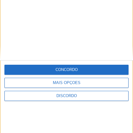
A tradição voltou a ganhar vida em Barcelos com a 43ª Mostra
Internacional de Artesanato e Cerâmica
CONCORDO
MAIS OPÇÕES
DISCORDO
Festival da Juventude em Barcelos promete dois dias intensos
de animação