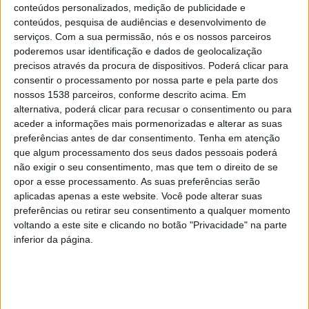
conteúdos personalizados, medição de publicidade e
organiza a viagem a Lisboa para as entrevistas, vai à
conteúdos, pesquisa de audiências e desenvolvimento de
Embaixada com os alunos tratar dos vistos e é
serviços.
Com a sua permissão, nós e os nossos parceiros
responsável pelas viagens entre Portugal e EUA”,
poderemos usar identificação e dados de geolocalização
precisos através da procura de dispositivos. Poderá clicar para
contou Carlos Fernandes.
consentir o processamento por nossa parte e pela parte dos
nossos 1538 parceiros, conforme descrito acima. Em
alternativa, poderá clicar para recusar o consentimento ou para
aceder a informações mais pormenorizadas e alterar as suas
preferências antes de dar consentimento.
Tenha em atenção
A parceria começou em 2018 com seis alunos do curso
que algum processamento dos seus dados pessoais poderá
não exigir o seu consentimento, mas que tem o direito de se
de licenciatura em Turismo, sendo que no ano letivo
opor a esse processamento. As suas preferências serão
seguinte foram nove os alunos que realizaram o
aplicadas apenas a este website. Você pode alterar suas
preferências ou retirar seu consentimento a qualquer momento
estágio. “No ano de 2019, alargamos as candidaturas
voltando a este site e clicando no botão "Privacidade" na parte
para incluir alunos do Mestrado em Turismo, Inovação
inferior da página.
e Desenvolvimento. No 2.º ano do Mestrado, os alunos
têm a opção de dissertação, projeto ou estágio. Três
alunos optaram pelo estágio e foi preparado um plano