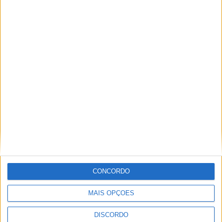
Festival da Juventude em Barcelos promete dois dias intensos
de animação
CONCORDO
MAIS OPÇÕES
DISCORDO