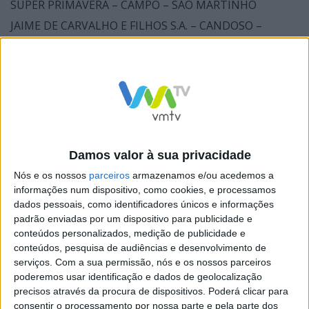
SUPER PRIMAVERA – CAMPO – SAO MARTINHO
JAIME DE CARVALHO E FILHOS S.A. – CANDOSO –
GUIMARÃES
Damos valor à sua privacidade
Nós e os nossos
parceiros
armazenamos e/ou acedemos a
informações num dispositivo, como cookies, e processamos
dados pessoais, como identificadores únicos e informações
padrão enviadas por um dispositivo para publicidade e
conteúdos personalizados, medição de publicidade e
O Campo Desportivo José Joaquim Pereira em
conteúdos, pesquisa de audiências e desenvolvimento de
Guilhofrei vai ser pequeno para receber os adeptos.
serviços.
Com a sua permissão, nós e os nossos parceiros
poderemos usar identificação e dados de geolocalização
Foram tantas as pessoas, que nos mais variados
precisos através da procura de dispositivos. Poderá clicar para
cargos, passaram pela A.C.R. de Guilhofrei durante
consentir o processamento por nossa parte e pela parte dos