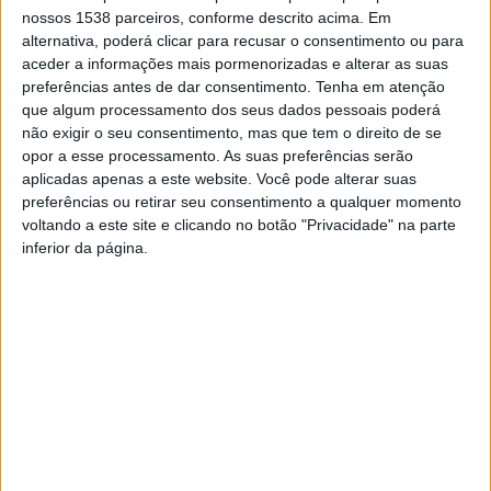
nossos 1538 parceiros, conforme descrito acima. Em
estes últimos quarenta anos.
alternativa, poderá clicar para recusar o consentimento ou para
Amanha, tire um pouco do seu tempo e venha honrar o
aceder a informações mais pormenorizadas e alterar as suas
presente e pensar o futuro, relembrando sempre o
preferências antes de dar consentimento.
Tenha em atenção
que algum processamento dos seus dados pessoais poderá
enorme passado desta associação.
não exigir o seu consentimento, mas que tem o direito de se
opor a esse processamento. As suas preferências serão
aplicadas apenas a este website. Você pode alterar suas
preferências ou retirar seu consentimento a qualquer momento
voltando a este site e clicando no botão "Privacidade" na parte
inferior da página.
ACR GUILHOFREI – GD
Investimentos em Guilhofrei
MOSTEIRO EM DIRETO
próximo Domingo às 16H