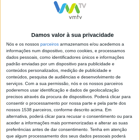
CABREIRA TRAIL TEAM
CABREIRA CHALLENGE
PREPARA TRAIL PARA O
2019
CABREIRA CHALLENGE
Damos valor à sua privacidade
2019
Nós e os nossos
parceiros
armazenamos e/ou acedemos a
informações num dispositivo, como cookies, e processamos
dados pessoais, como identificadores únicos e informações
padrão enviadas por um dispositivo para publicidade e
conteúdos personalizados, medição de publicidade e
conteúdos, pesquisa de audiências e desenvolvimento de
Cabreira Challenge –
serviços.
Com a sua permissão, nós e os nossos parceiros
Resumo do dia
poderemos usar identificação e dados de geolocalização
precisos através da procura de dispositivos. Poderá clicar para
consentir o processamento por nossa parte e pela parte dos
nossos 1538 parceiros, conforme descrito acima. Em
alternativa, poderá clicar para recusar o consentimento ou para
aceder a informações mais pormenorizadas e alterar as suas
YouTube Video
preferências antes de dar consentimento.
Tenha em atenção
VVUtRU85MzBBcHpOcU5BUnpKX0wyV1ZBLkR5TmFiVWVZZDhv
que algum processamento dos seus dados pessoais poderá