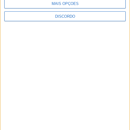
MAIS OPÇÕES
DISCORDO
Vila Verde prepara-se para voltar a celebrar as suas raízes com
o regresso da Rota das Colheitas