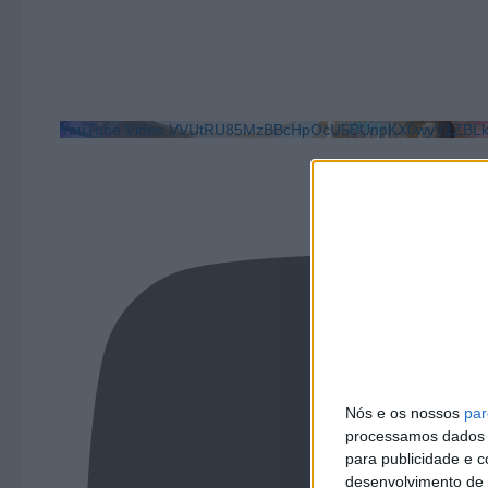
YouTube Video VVUtRU85MzBBcHpOcU5BUnpKX0wyV1ZB
Nós e os nossos
par
processamos dados p
para publicidade e 
desenvolvimento de 