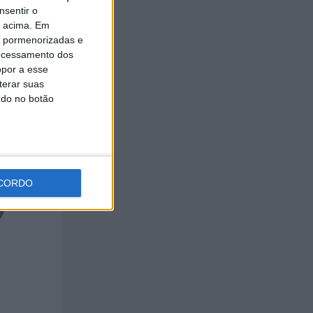
nsentir o
o acima. Em
is pormenorizadas e
ocessamento dos
opor a esse
terar suas
ndo no botão
CORDO