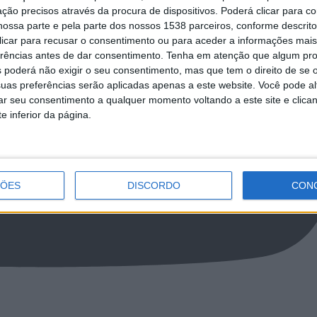
ção precisos através da procura de dispositivos. Poderá clicar para co
ossa parte e pela parte dos nossos 1538 parceiros, conforme descrit
 clicar para recusar o consentimento ou para aceder a informações ma
erências antes de dar consentimento.
Tenha em atenção que algum pr
 poderá não exigir o seu consentimento, mas que tem o direito de se 
uas preferências serão aplicadas apenas a este website. Você pode al
rar seu consentimento a qualquer momento voltando a este site e clica
e inferior da página.
ÇÕES
DISCORDO
CON