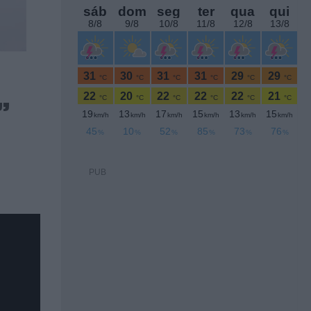
”
PUB