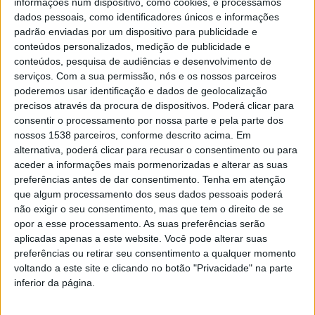
informações num dispositivo, como cookies, e processamos
Minho, marcou presença nesta sessão, na qual
dados pessoais, como identificadores únicos e informações
participaram responsáveis do Automóvel Clube de
padrão enviadas por um dispositivo para publicidade e
conteúdos personalizados, medição de publicidade e
Portugal, o presidente do Turismo do Porto e Norte, o
conteúdos, pesquisa de audiências e desenvolvimento de
presidente da Comissão de Coordenação e
serviços.
Com a sua permissão, nós e os nossos parceiros
poderemos usar identificação e dados de geolocalização
Desenvolvimento Regional do Norte, e os autarcas das
precisos através da procura de dispositivos. Poderá clicar para
treze Autarquias envolvidos no Vodafone Rally de
consentir o processamento por nossa parte e pela parte dos
Portugal.
nossos 1538 parceiros, conforme descrito acima. Em
alternativa, poderá clicar para recusar o consentimento ou para
aceder a informações mais pormenorizadas e alterar as suas
O presidente do Turismo do Porto e Norte de Portugal,
preferências antes de dar consentimento.
Tenha em atenção
Melchior Moreira, frisou que o Rally de Portugal “é o
que algum processamento dos seus dados pessoais poderá
não exigir o seu consentimento, mas que tem o direito de se
evento turístico-desportivo regular com maior retorno
opor a esse processamento. As suas preferências serão
económico para o país, cerca de 129,3 milhões de euros
aplicadas apenas a este website. Você pode alterar suas
em 2016.”
preferências ou retirar seu consentimento a qualquer momento
voltando a este site e clicando no botão "Privacidade" na parte
inferior da página.
“Na última década ultrapassou os 800 milhões de euros