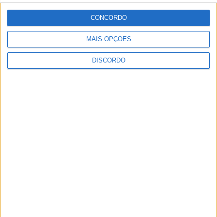
Festival da Juventude em Barcelos promete dois dias intensos
CONCORDO
de animação
MAIS OPÇÕES
DISCORDO
Vila de Rossas em Vieira do Minho celebrou 25 anos