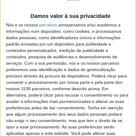
Damos valor à sua privacidade
Ficam em confinamento obrigatório, em
estabelecimento de saúde, no respetivo domicílio
Nós e os nossos
parceiros
armazenamos e/ou acedemos a
informações num dispositivo, como cookies, e processamos
ou noutro local definido pelas autoridades de saúde,
dados pessoais, como identificadores únicos e informações
os doentes com covid-19, os infetados com SARS-
padrão enviadas por um dispositivo para publicidade e
CoV-2 e os cidadãos relativamente a quem a
conteúdos personalizados, medição de publicidade e
autoridade de saúde ou outros profissionais de
conteúdos, pesquisa de audiências e desenvolvimento de
saúde tenham determinado a vigilância ativa.
serviços.
Com a sua permissão, nós e os nossos parceiros
poderemos usar identificação e dados de geolocalização
É proibida a venda de bebidas alcoólicas em áreas
precisos através da procura de dispositivos. Poderá clicar para
de serviço ou em postos de abastecimento de
consentir o processamento por nossa parte e pela parte dos
combustíveis e, a partir das 20:00, nos
nossos 1538 parceiros, conforme descrito acima. Em
estabelecimentos de comércio a retalho, incluindo
alternativa, poderá clicar para recusar o consentimento ou para
aceder a informações mais pormenorizadas e alterar as suas
supermercados e hipermercados.
preferências antes de dar consentimento.
Tenha em atenção
É proibido o consumo de bebidas alcoólicas em
que algum processamento dos seus dados pessoais poderá
espaços ao ar livre e na via pública, exceto nas
não exigir o seu consentimento, mas que tem o direito de se
esplanadas. Após as 20:00, o consumo de bebidas
opor a esse processamento. As suas preferências serão
aplicadas apenas a este website. Você pode alterar suas
alcoólicas nas esplanadas só poderá ser feito no