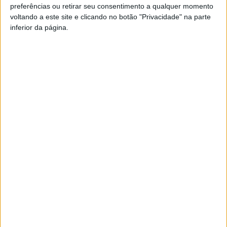
preferências ou retirar seu consentimento a qualquer momento
âmbito do serviço de refeições.
voltando a este site e clicando no botão "Privacidade" na parte
Os veículos particulares com lotação superior a
inferior da página.
cinco lugares só podem circular com dois terços da
sua capacidade, exceto se todos os ocupantes
integrarem o mesmo agregado familiar. Os
ocupantes devem usar máscaras ou viseiras.
Estabelecimentos comerciais com lotação máxima
indicativa de 0,05 pessoas por metro quadrado
(m2).
Os estabelecimentos comerciais não podem abrir
antes das 10:00, com exceção de cabeleireiro,
barbeiros, institutos de beleza, restaurantes e
similares, cafetarias, casas de chá e afins, escolas
de condução e centros de inspeção técnica de
veículos, bem como ginásios e academias.
A generalidade dos estabelecimentos comerciais
encerra entre as 20:00 e as 23:00, podendo o