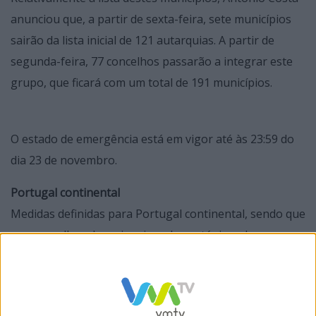
anunciou que, a partir de sexta-feira, sete municípios
sairão da lista inicial de 121 autarquias. A partir de
segunda-feira, 77 concelhos passarão a integrar este
grupo, que ficará com um total de 191 municípios.
O estado de emergência está em vigor até às 23:59 do
dia 23 de novembro.
Portugal continental
Medidas definidas para Portugal continental, sendo que
nos concelhos de maior risco de contágio pelo novo
coronavírus existem medidas específicas, como para os
horários de funcionamento dos estabelecimentos
comerciais, que prevalecem sobre as regras ‘gerais’: