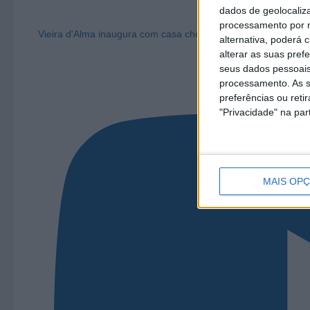
dados de geolocaliza
processamento por n
Vieira d'Alma inaugura com casa cheia e muita emoção em Vi
alternativa, poderá
alterar as suas pref
seus dados pessoais
processamento. As s
preferências ou reti
"Privacidade" na part
MAIS OP