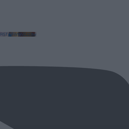
LkR5TmFiVWVZZDhv