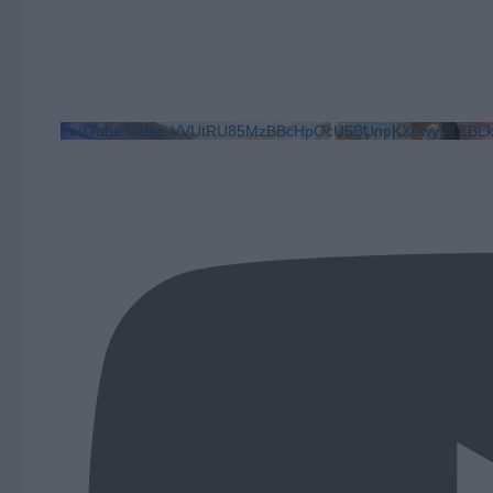
YouTube Video VVUtRU85MzBBcHpOcU5BUnpKX0wyV1ZB