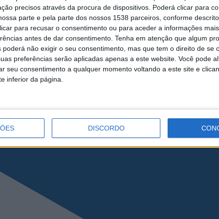
ção precisos através da procura de dispositivos. Poderá clicar para co
ossa parte e pela parte dos nossos 1538 parceiros, conforme descrit
eira do Minho
 clicar para recusar o consentimento ou para aceder a informações ma
erências antes de dar consentimento.
Tenha em atenção que algum pr
 poderá não exigir o seu consentimento, mas que tem o direito de se 
uas preferências serão aplicadas apenas a este website. Você pode al
rar seu consentimento a qualquer momento voltando a este site e clica
e inferior da página.
ÇÕES
DISCORDO
CON