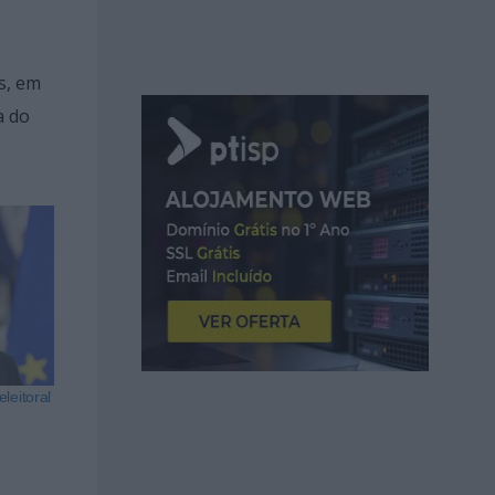
s, em
a do
leitoral