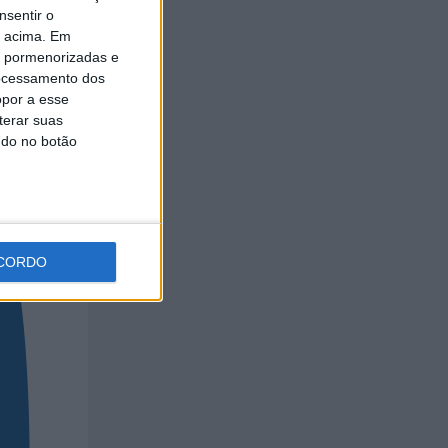
nsentir o
o acima. Em
is pormenorizadas e
ocessamento dos
opor a esse
terar suas
ndo no botão
CORDO