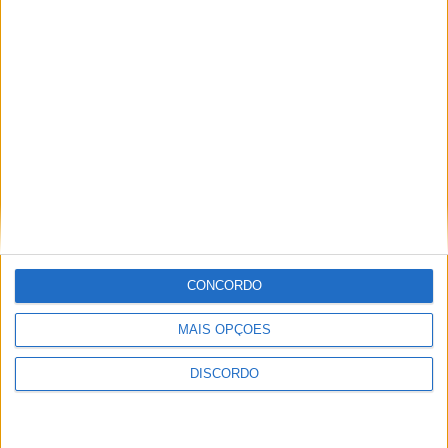
Vila de Rossas em Vieira do Minho celebrou 25 anos
CONCORDO
MAIS OPÇÕES
DISCORDO
Vila Verde prepara-se para voltar a celebrar as suas raízes com
o regresso da Rota das Colheitas