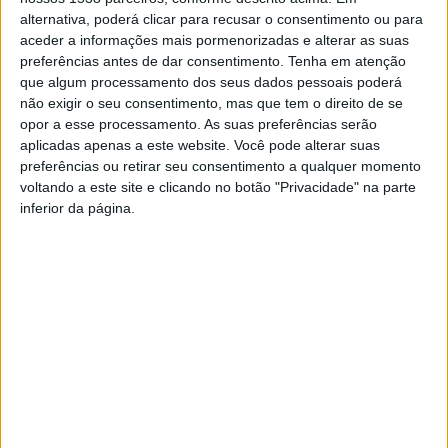
fim da hora de verão.
alternativa, poderá clicar para recusar o consentimento ou para
aceder a informações mais pormenorizadas e alterar as suas
preferências antes de dar consentimento.
Tenha em atenção
que algum processamento dos seus dados pessoais poderá
não exigir o seu consentimento, mas que tem o direito de se
opor a esse processamento. As suas preferências serão
aplicadas apenas a este website. Você pode alterar suas
preferências ou retirar seu consentimento a qualquer momento
voltando a este site e clicando no botão "Privacidade" na parte
inferior da página.
Relógios avançam uma hora
Horário de Inverno: Relógios
na madrugada deste
atrasam uma hora na
domingo
madrugada de domingo
A hora muda na madrugada
deste domingo, não se