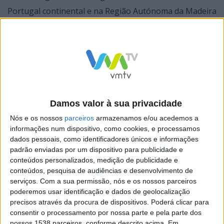
Portugal continental e na Região Autónoma da Madeira
quando forem 02:00 os relógios devem ser atrasados
60 minutos, passando para a 01:00.
Por sua vez a Região Autónoma dos Açores, a mudança
Damos valor à sua privacidade
será feita à 01:00 da próxima madrugada, passando
Nós e os nossos
parceiros
armazenamos e/ou acedemos a
para as 00:00.
informações num dispositivo, como cookies, e processamos
dados pessoais, como identificadores únicos e informações
padrão enviadas por um dispositivo para publicidade e
O atual regime de mudança da hora é regulado por
conteúdos personalizados, medição de publicidade e
uma diretiva comunitária de 2000, que prevê que todos
conteúdos, pesquisa de audiências e desenvolvimento de
os anos os relógios sejam, respetivamente, adiantados
serviços.
Com a sua permissão, nós e os nossos parceiros
poderemos usar identificação e dados de geolocalização
e atrasados uma hora no último domingo de março e
precisos através da procura de dispositivos. Poderá clicar para
no último domingo de outubro, marcando o início e o
consentir o processamento por nossa parte e pela parte dos
nossos 1538 parceiros, conforme descrito acima. Em