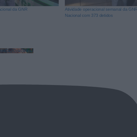
acional da GNR
Atividade operacional semanal da GNR
Nacional com 373 detidos
NCa2l2ckl3RkxJ