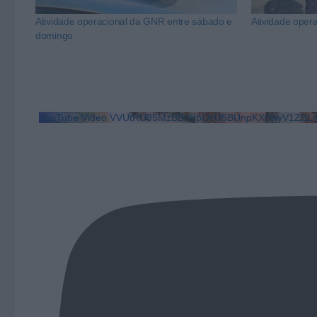
Atividade operacional da GNR entre sábado e
Atividade oper
domingo
YouTube Video VVUtRU85MzBBcHpOcU5BUnpKX0wyV1ZBLm