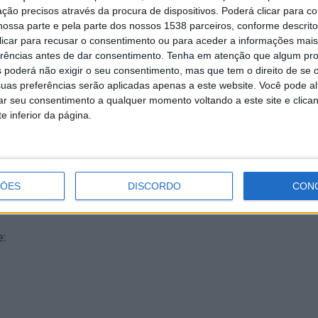
ção precisos através da procura de dispositivos. Poderá clicar para co
ossa parte e pela parte dos nossos 1538 parceiros, conforme descrit
 clicar para recusar o consentimento ou para aceder a informações ma
erências antes de dar consentimento.
Tenha em atenção que algum pr
 poderá não exigir o seu consentimento, mas que tem o direito de se 
uas preferências serão aplicadas apenas a este website. Você pode al
rar seu consentimento a qualquer momento voltando a este site e clica
e inferior da página.
ÇÕES
DISCORDO
CON
e: