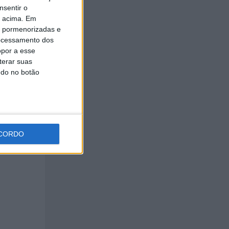
nsentir o
o acima. Em
is pormenorizadas e
ocessamento dos
opor a esse
terar suas
ndo no botão
CORDO