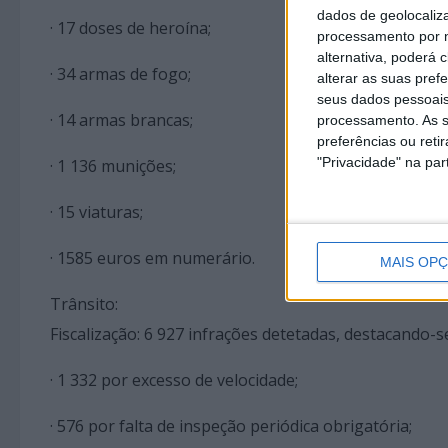
dados de geolocaliza
· 17 doses de heroína;
processamento por n
alternativa, poderá
· 34 armas de fogo;
alterar as suas pref
seus dados pessoais
· 14 armas brancas;
processamento. As s
preferências ou reti
"Privacidade" na part
· 1 136 munições;
· 15 viaturas;
· 1585 euros em numerário.
MAIS OP
Trânsito:
Fiscalização: 6 927 infrações detetadas, destacando-s
· 1 332 por excesso de velocidade;
· 576 por falta de inspeção periódica obrigatória;