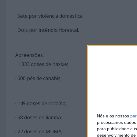
· Sete por violência doméstica;
· Dois por incêndio florestal.
Apreensões:
· 1 333 doses de haxixe;
· 600 pés de canábis;
· 149 doses de cocaína;
Nós e os nossos
par
· 58 doses de liamba;
processamos dados p
para publicidade e 
· 22 doses de MDMA;
desenvolvimento de 