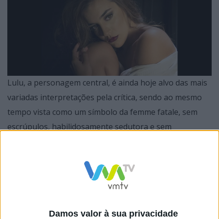
Lulu, a personagem central, é ainda hoje alvo das mais
variadas interpretações pela crítica, sendo ao mesmo
tempo vista como um símbolo da femme fatale, sem
escrúpulos, habilidosamente sedutora e sem
sentimentos, uma espécie de visão misógina que
Wedekind tinha do feminino, e ao mesmo tempo como
uma das primeiras vozes de revolta contra a
objectificação das mulheres.
Damos valor à sua privacidade