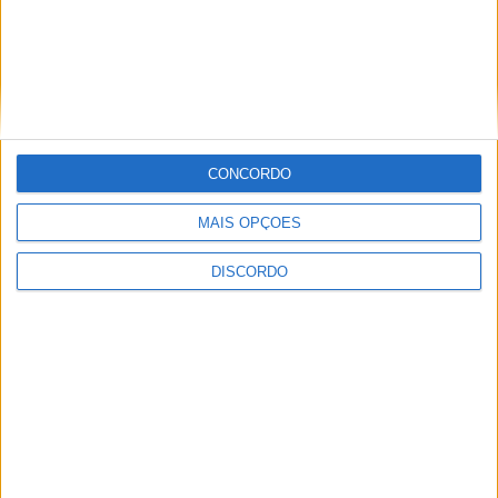
CONCORDO
MAIS OPÇÕES
DISCORDO
Festival da Juventude em Barcelos promete dois dias intensos
de animação