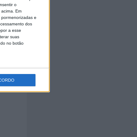
nsentir o
o acima. Em
is pormenorizadas e
ocessamento dos
opor a esse
terar suas
ndo no botão
ente,
9
CORDO