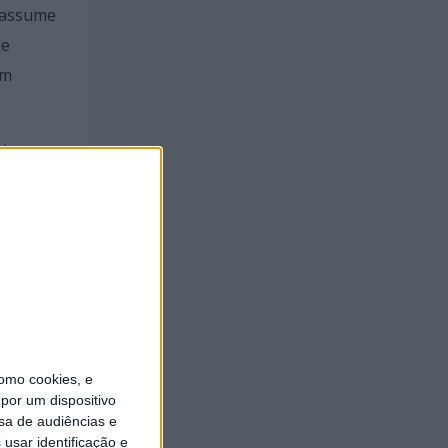
e assume
de
um
 A
grama de
iu
,
Bra –
omo cookies, e
2h30,
por um dispositivo
al de
sa de audiências e
usar identificação e