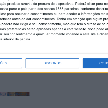
ção precisos através da procura de dispositivos. Poderá clicar para co
ossa parte e pela parte dos nossos 1538 parceiros, conforme descrit
 clicar para recusar o consentimento ou para aceder a informações ma
erências antes de dar consentimento.
Tenha em atenção que algum pr
 poderá não exigir o seu consentimento, mas que tem o direito de se 
uas preferências serão aplicadas apenas a este website. Você pode al
rar seu consentimento a qualquer momento voltando a este site e clica
e inferior da página.
Braga adere novamente à
Hospital de Braga encontra-se, atualm
ia do Desporto
sem doentes internados por COVID-1
ÇÕES
DISCORDO
CON
LkR5TmFiVWVZZDhv