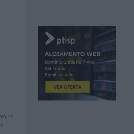
omo no
de