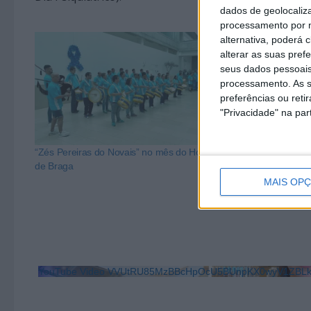
dados de geolocaliza
processamento por n
alternativa, poderá
alterar as suas pref
seus dados pessoais
processamento. As s
preferências ou reti
"Privacidade" na part
“Zés Pereiras do Novais” no mês do Hospital
Município de 
de Braga
Semana Europe
MAIS OP
YouTube Video VVUtRU85MzBBcHpOcU5BUnpKX0wyV1ZB