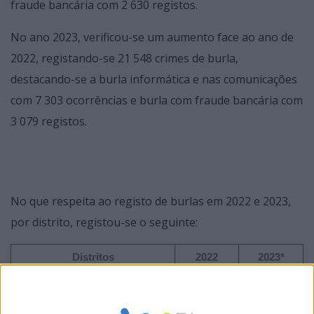
fraude bancária com 2 630 registos.
No ano 2023, verificou-se um aumento face ao ano de
2022, registando-se 21 548 crimes de burla,
destacando-se a burla informática e nas comunicações
com 7 303 ocorrências e burla com fraude bancária com
3 079 registos.
No que respeita ao registo de burlas em 2022 e 2023,
por distrito, registou-se o seguinte:
Distritos
2022
2023*
Açores
10
15
Aveiro
1 780
2 245