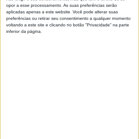
opor a esse processamento. As suas preferências serão
Porto
2 875
3 192
aplicadas apenas a este website. Você pode alterar suas
preferências ou retirar seu consentimento a qualquer momento
Santarém
1 030
1 198
voltando a este site e clicando no botão "Privacidade" na parte
Setúbal
2 121
2 653
inferior da página.
Viana do Castelo
587
612
Vila Real
217
241
Viseu
787
1 025
Local indeterminado
100
66
TOTAL
17 969
21 548
Em ambos os anos apurou-se que os distritos do Porto,
Setúbal e Lisboa os mais afetados, pese embora
existam ocorrências dispersas por todo o território
nacional.