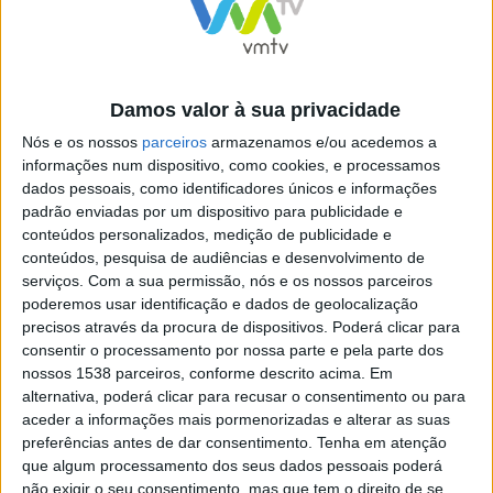
Beja
384
459
Braga
1 455
1 662
Damos valor à sua privacidade
Bragança
163
206
Nós e os nossos
parceiros
armazenamos e/ou acedemos a
Castelo Branco
441
486
informações num dispositivo, como cookies, e processamos
dados pessoais, como identificadores únicos e informações
Coimbra
693
840
padrão enviadas por um dispositivo para publicidade e
conteúdos personalizados, medição de publicidade e
Évora
309
383
conteúdos, pesquisa de audiências e desenvolvimento de
Faro
1 740
2 166
serviços.
Com a sua permissão, nós e os nossos parceiros
poderemos usar identificação e dados de geolocalização
Guarda
211
286
precisos através da procura de dispositivos. Poderá clicar para
consentir o processamento por nossa parte e pela parte dos
Leiria
801
909
nossos 1538 parceiros, conforme descrito acima. Em
alternativa, poderá clicar para recusar o consentimento ou para
Lisboa
1 982
2 527
aceder a informações mais pormenorizadas e alterar as suas
Madeira
13
12
preferências antes de dar consentimento.
Tenha em atenção
que algum processamento dos seus dados pessoais poderá
Portalegre
270
365
não exigir o seu consentimento, mas que tem o direito de se