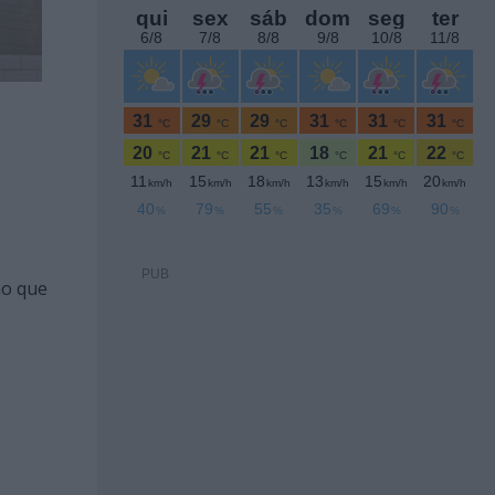
PUB
ão que