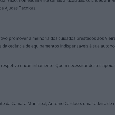
cializado, nomeadamente camas articuladas, colchões anti-
de Ajudas Técnicas.
tivo promover a melhoria dos cuidados prestados aos Vieir
 da cedência de equipamentos indispensáveis à sua autono
e respetivo encaminhamento. Quem necessitar destes apoio
ente da Câmara Municipal, António Cardoso, uma cadeira de 