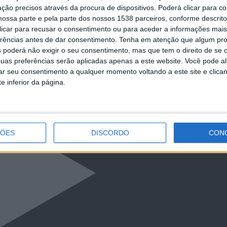
ção precisos através da procura de dispositivos. Poderá clicar para co
ossa parte e pela parte dos nossos 1538 parceiros, conforme descrit
 clicar para recusar o consentimento ou para aceder a informações ma
erências antes de dar consentimento.
Tenha em atenção que algum pr
 poderá não exigir o seu consentimento, mas que tem o direito de se 
uas preferências serão aplicadas apenas a este website. Você pode al
rar seu consentimento a qualquer momento voltando a este site e clica
e inferior da página.
ÇÕES
DISCORDO
CON