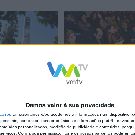
ume compromisso para a
Vieira acolheu 2º Seminário da Pesso
o Discriminação
Deficiência
Damos valor à sua privacidade
ceiros
armazenamos e/ou acedemos a informações num dispositivo, c
NCa2l2ckl3RkxJ
essoais, como identificadores únicos e informações padrão enviadas 
conteúdos personalizados, medição de publicidade e conteúdos, pesqui
serviços.
Com a sua permissão, nós e os nossos parceiros poderemos 