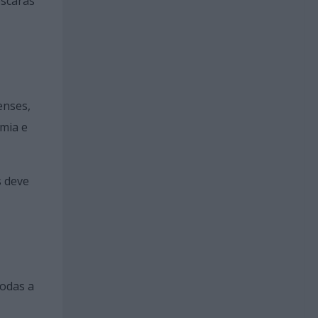
escaras
enses,
mia e
s deve
rodas a