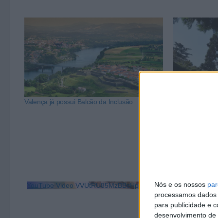
Valença já possui Balcão da Inclusão
Famalicão ass
Igualdade e Nã
Nós e os nossos
par
YouTube Video VVUtRU85MzBBcHpOcU5BUnpKX0wyV1ZBLm
processamos dados p
para publicidade e 
desenvolvimento de 