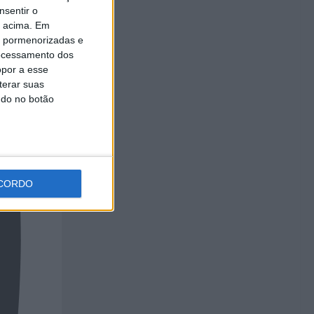
nsentir o
o acima. Em
is pormenorizadas e
ocessamento dos
opor a esse
terar suas
ndo no botão
CORDO