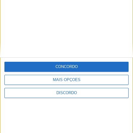
CONCORDO
MAIS OPÇÕES
Vila Verde prepara-se para voltar a celebrar as suas raízes com
DISCORDO
o regresso da Rota das Colheitas