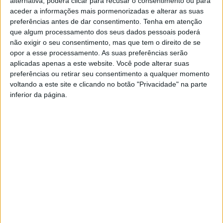
alternativa, poderá clicar para recusar o consentimento ou para
aceder a informações mais pormenorizadas e alterar as suas
preferências antes de dar consentimento.
Tenha em atenção
que algum processamento dos seus dados pessoais poderá
não exigir o seu consentimento, mas que tem o direito de se
opor a esse processamento. As suas preferências serão
aplicadas apenas a este website. Você pode alterar suas
preferências ou retirar seu consentimento a qualquer momento
Barcelos Bus gratuito em
TUBA gratuito durante todo o
voltando a este site e clicando no botão "Privacidade" na parte
dezembro
mês de dezembro
inferior da página.
Música ao vivo no
BARCELOS BUS