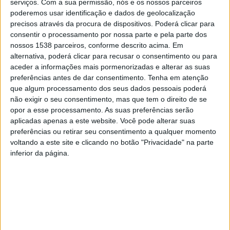
serviços.
Com a sua permissão, nós e os nossos parceiros
poderemos usar identificação e dados de geolocalização
precisos através da procura de dispositivos. Poderá clicar para
Esta iniciativa dá corpo à grande e rica expressão do
consentir o processamento por nossa parte e pela parte dos
nossos 1538 parceiros, conforme descrito acima. Em
concelho de Barcelos, enquanto território com uma
alternativa, poderá clicar para recusar o consentimento ou para
vasta comunidade artesanal nas mais diversas áreas
aceder a informações mais pormenorizadas e alterar as suas
preferências antes de dar consentimento.
Tenha em atenção
artísticas. Esta realidade, reconhecidamente valorizada
que algum processamento dos seus dados pessoais poderá
a nível nacional e internacional, tem também um
não exigir o seu consentimento, mas que tem o direito de se
opor a esse processamento. As suas preferências serão
enorme valor cultural identitário do território, além de
aplicadas apenas a este website. Você pode alterar suas
se constituir como fator de dinamismo social e
preferências ou retirar seu consentimento a qualquer momento
económico.
voltando a este site e clicando no botão "Privacidade" na parte
inferior da página.
Ao promover esta iniciativa, o Município não só
homenageia todos os artesãos do concelho, como
permite a quem visitar o centro da Cidade, no próximo
domingo, o contacto direto com as artes e os saberes
dos artesãos barcelenses. Simultaneamente, o evento