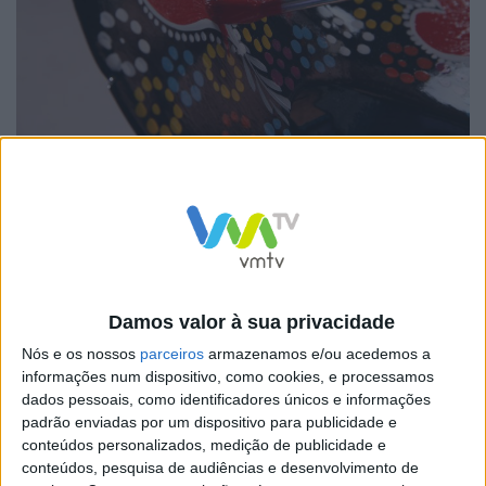
Além desta ação, quem visitar a Torre Medieval poderá
admirar os trabalhos que compõem a exposição “Louça
Tradicional de Barcelos, um passado com futuro”, uma
mostra da “Cerâmica Jaime da Silva Barbosa”. No
mesmo espaço, durante a manhã de domingo, os
Damos valor à sua privacidade
visitantes podem usufruir de experiências criativas com
Nós e os nossos
parceiros
armazenamos e/ou acedemos a
o artesão Carlos Dias (modelação de barro) e, da parte
informações num dispositivo, como cookies, e processamos
dados pessoais, como identificadores únicos e informações
da tarde, aventurarem-se na pintura de galos com a
padrão enviadas por um dispositivo para publicidade e
artesã Rosália Abreu.
conteúdos personalizados, medição de publicidade e
conteúdos, pesquisa de audiências e desenvolvimento de