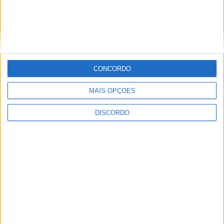
CONCORDO
MAIS OPÇÕES
Vila de Rossas em Vieira do Minho celebrou 25 anos
DISCORDO