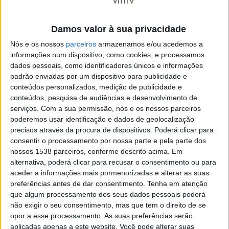
estacionamento, num investimento global de 84 206,40
euros. Esta obra, que se enquadra no conjunto de
Damos valor à sua privacidade
ações preconizadas no âmbito da Estratégia Local de
Nós e os nossos
parceiros
armazenamos e/ou acedemos a
Habitação do Município de Esposende, recentemente
informações num dispositivo, como cookies, e processamos
aprovada, proporcionará as condições para avançar
dados pessoais, como identificadores únicos e informações
padrão enviadas por um dispositivo para publicidade e
com a requalificação de toda a zona envolvente ao
conteúdos personalizados, medição de publicidade e
Centro Cívico e à sede dos escuteiros, fomentando a
conteúdos, pesquisa de audiências e desenvolvimento de
serviços.
Com a sua permissão, nós e os nossos parceiros
fixação de jovens casais e conferindo uma nova
poderemos usar identificação e dados de geolocalização
dinâmica à freguesia.
precisos através da procura de dispositivos. Poderá clicar para
consentir o processamento por nossa parte e pela parte dos
nossos 1538 parceiros, conforme descrito acima. Em
alternativa, poderá clicar para recusar o consentimento ou para
aceder a informações mais pormenorizadas e alterar as suas
preferências antes de dar consentimento.
Tenha em atenção
que algum processamento dos seus dados pessoais poderá
Ainda em Mar, os autarcas visitaram as intervenções de
não exigir o seu consentimento, mas que tem o direito de se
requalificação/pavimentação executadas no âmbito do
opor a esse processamento. As suas preferências serão
aplicadas apenas a este website. Você pode alterar suas