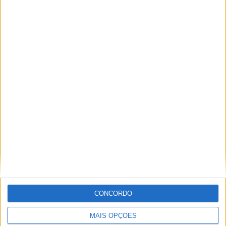
A tradição voltou a ganhar vida em Barcelos com a 43ª Mostra
Internacional de Artesanato e Cerâmica
CONCORDO
MAIS OPÇÕES