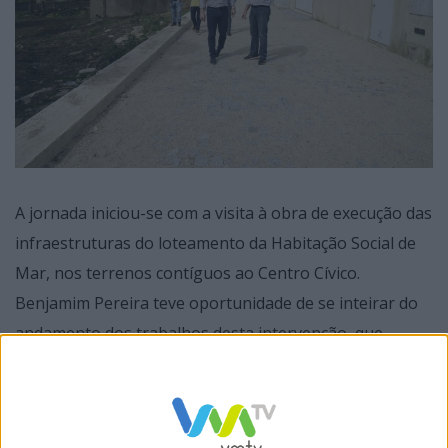
A jornada iniciou-se com a visita à obra de execução das
infraestruturas do loteamento da Habitação Social de
Mar, nos terrenos contíguos ao Centro Cívico.
Benjamim Pereira teve oportunidade de se inteirar do
andamento dos trabalhos desta intervenção, que
englobam a construção de novas vias de circulação,
instalação das redes de água, pluviais e
telecomunicações, construção de passeios e