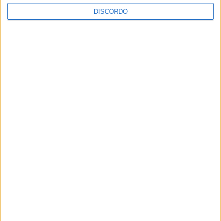
DISCORDO
Festival da Juventude em Barcelos promete dois dias intensos
de animação