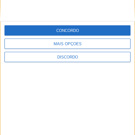
CONCORDO
Vila de Rossas em Vieira do Minho celebrou 25 anos
MAIS OPÇÕES
DISCORDO