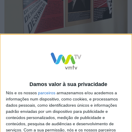
Inaugurada sexta-feira pela vereadora da Educação,
Mariana Carvalho, a exposição vai ficar aberta ao
público até 24 de fevereiro. Segundo se pode ler no
texto que enquadra a exposição, “ a cultura de uma
Damos valor à sua privacidade
região corresponde a um conjunto muito variado de
Nós e os nossos
parceiros
armazenamos e/ou acedemos a
atividades, lugares, objetos e pessoas. Constitui-se em
informações num dispositivo, como cookies, e processamos
presença de quem a vive.
dados pessoais, como identificadores únicos e informações
padrão enviadas por um dispositivo para publicidade e
conteúdos personalizados, medição de publicidade e
conteúdos, pesquisa de audiências e desenvolvimento de
serviços.
Com a sua permissão, nós e os nossos parceiros