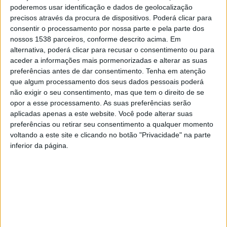
É com este mote que os alunos da Licenciatura em
poderemos usar identificação e dados de geolocalização
precisos através da procura de dispositivos. Poderá clicar para
Design Audiovisual vão à descoberta do concelho de
consentir o processamento por nossa parte e pela parte dos
Barcelos, identificando as instituições através do
nossos 1538 parceiros, conforme descrito acima. Em
alternativa, poderá clicar para recusar o consentimento ou para
testemunho das pessoas que as constituem. Como este
aceder a informações mais pormenorizadas e alterar as suas
ano se comemoram os 50 anos da Revolução dos
preferências antes de dar consentimento.
Tenha em atenção
que algum processamento dos seus dados pessoais poderá
Cravos, os alunos procuraram registar a experiência
não exigir o seu consentimento, mas que tem o direito de se
individual do que significa hoje em dia e do que foi o 25
opor a esse processamento. As suas preferências serão
de Abril para alguém que é agente ativo na sociedade
aplicadas apenas a este website. Você pode alterar suas
preferências ou retirar seu consentimento a qualquer momento
barcelense.
voltando a este site e clicando no botão "Privacidade" na parte
inferior da página.
Da Proteção Civil à Indústria Local, do Associativismo
ao Património e à História, das festas tradicionais à
riqueza natural do estuário do Rio Cávado, foram
produzidos registos visuais que constituem um
exercício de aprendizagem para alunos e de reflexão