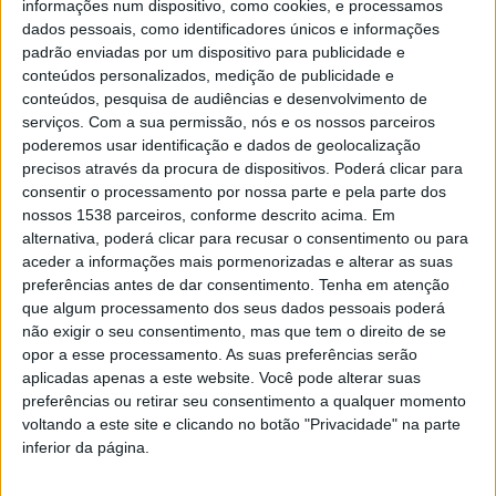
informações num dispositivo, como cookies, e processamos
homenageará as melhores construções de autor, numa
dados pessoais, como identificadores únicos e informações
padrão enviadas por um dispositivo para publicidade e
perspetiva MOC (My Own Creation). Que na linguagem
conteúdos personalizados, medição de publicidade e
dos fãs deste tipo de construções, significa a criação de
conteúdos, pesquisa de audiências e desenvolvimento de
serviços.
Com a sua permissão, nós e os nossos parceiros
um modelo pensado e executado exclusivamente pelo
poderemos usar identificação e dados de geolocalização
construtor, através das peças de construção
precisos através da procura de dispositivos. Poderá clicar para
consentir o processamento por nossa parte e pela parte dos
disponíveis.
nossos 1538 parceiros, conforme descrito acima. Em
alternativa, poderá clicar para recusar o consentimento ou para
aceder a informações mais pormenorizadas e alterar as suas
preferências antes de dar consentimento.
Tenha em atenção
que algum processamento dos seus dados pessoais poderá
não exigir o seu consentimento, mas que tem o direito de se
opor a esse processamento. As suas preferências serão
aplicadas apenas a este website. Você pode alterar suas
preferências ou retirar seu consentimento a qualquer momento
voltando a este site e clicando no botão "Privacidade" na parte
inferior da página.