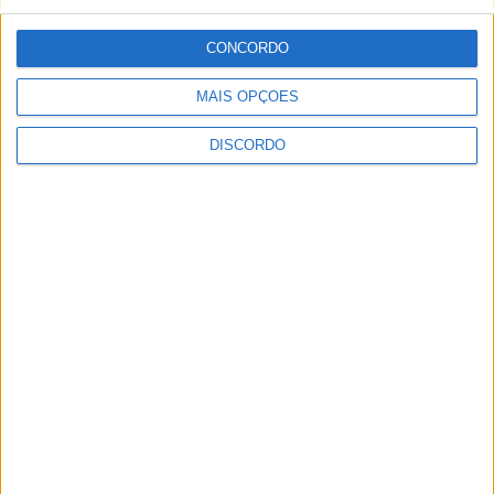
Festival da Juventude em Barcelos promete dois dias intensos
CONCORDO
de animação
MAIS OPÇÕES
DISCORDO
Vila de Rossas em Vieira do Minho celebrou 25 anos