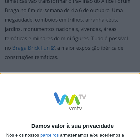
temáticas vão transformar o Pavilhão do Altice Forum
Braga no fim-de-semana de 4 a 6 de outubro. Uma
megacidade, comboios em trilhos, arranha-céus,
jardins, monumentos nacionais, vivendas, áreas
temáticas e milhares de mini figures. Tudo é possível
no
Braga Brick Fun
, a maior exposição ibérica de
construções temáticas.
Ao longo dos 5.000 m2 de área de exposição, os
visitantes vão poder apreciar as construções de 18
expositores de todo o país, explorar a sua criatividade
numa zona de brincadeira (Play Zone), e também visitar
Damos valor à sua privacidade
uma zona de venda de diversos packs de construção.
Nós e os nossos
parceiros
armazenamos e/ou acedemos a
Haverá, inclusive uma galeria dos construtores que