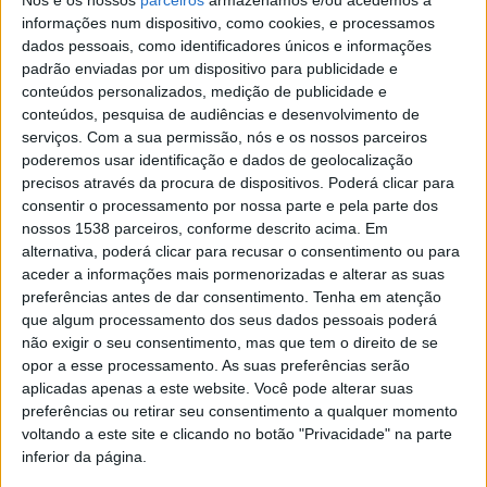
enfrentam quando procuram emprego.
informações num dispositivo, como cookies, e processamos
dados pessoais, como identificadores únicos e informações
padrão enviadas por um dispositivo para publicidade e
conteúdos personalizados, medição de publicidade e
conteúdos, pesquisa de audiências e desenvolvimento de
serviços.
Com a sua permissão, nós e os nossos parceiros
Como refere Carlos Videira, Administrador Executivo da
poderemos usar identificação e dados de geolocalização
BragaHabit, “atualmente, a empresa municipal de
precisos através da procura de dispositivos. Poderá clicar para
consentir o processamento por nossa parte e pela parte dos
habitação de Braga apoia 217 famílias provenientes
nossos 1538 parceiros, conforme descrito acima. Em
das comunidades ciganas através de cinco programas
alternativa, poderá clicar para recusar o consentimento ou para
aceder a informações mais pormenorizadas e alterar as suas
habitacionais, abrangendo um total de 874 pessoas,
preferências antes de dar consentimento.
Tenha em atenção
das quais 440 estão em idade ativa. Entre estas, 74
que algum processamento dos seus dados pessoais poderá
pessoas estão empregadas, incluindo 59 homens e 15
não exigir o seu consentimento, mas que tem o direito de se
opor a esse processamento. As suas preferências serão
mulheres. A baixa taxa de emprego, especialmente em
aplicadas apenas a este website. Você pode alterar suas
certos bairros e regimes de apoio, sublinha a
preferências ou retirar seu consentimento a qualquer momento
voltando a este site e clicando no botão "Privacidade" na parte
necessidade urgente de iniciativas que promovam a sua
inferior da página.
inclusão no mercado laboral”.