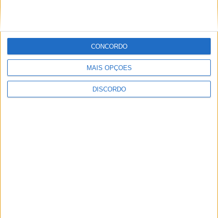
CONCORDO
Festival da Juventude em Barcelos promete dois dias intensos
MAIS OPÇÕES
de animação
DISCORDO