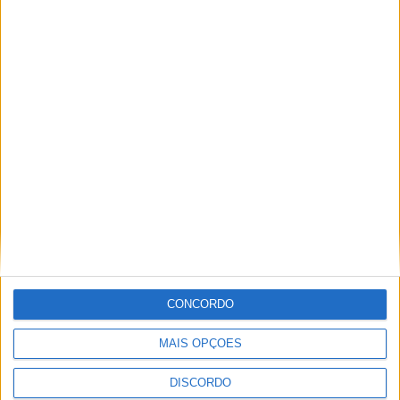
A tradição voltou a ganhar vida em Barcelos com a 43ª Mostra
Internacional de Artesanato e Cerâmica
CONCORDO
MAIS OPÇÕES
DISCORDO