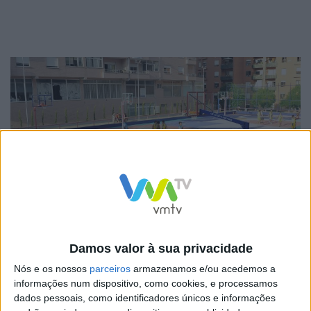
Damos valor à sua privacidade
Ricardo Rio, Presidente da Câmara Municipal de Braga,
Nós e os nossos
parceiros
armazenamos e/ou acedemos a
realçou a transformação desportiva, social e cultural
informações num dispositivo, como cookies, e processamos
dados pessoais, como identificadores únicos e informações
daquele espaço após a requalificação. “Este era um