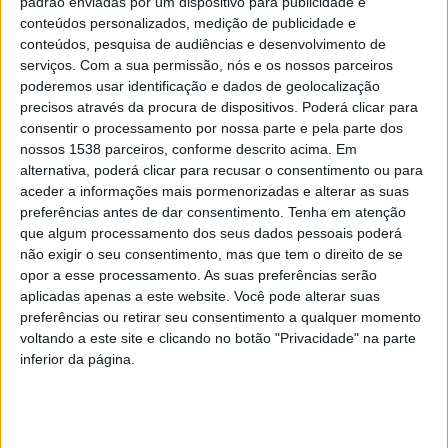
padrão enviadas por um dispositivo para publicidade e
equipamento degradado, que não ajudava em nada à
conteúdos personalizados, medição de publicidade e
conteúdos, pesquisa de audiências e desenvolvimento de
qualidade de vida da população nem servia as
serviços.
Com a sua permissão, nós e os nossos parceiros
colectividades da envolvente. O Município procurou
poderemos usar identificação e dados de geolocalização
com este projecto criar condições para que se tornasse
precisos através da procura de dispositivos. Poderá clicar para
consentir o processamento por nossa parte e pela parte dos
num espaço vivo, ao dispor do desporto e da
nossos 1538 parceiros, conforme descrito acima. Em
população, promovendo ainda o eclectismo desportivo.
alternativa, poderá clicar para recusar o consentimento ou para
aceder a informações mais pormenorizadas e alterar as suas
É também uma obra de arte que a partir de Braga vai
preferências antes de dar consentimento.
Tenha em atenção
correr mundo e contruir para promover a nossa
que algum processamento dos seus dados pessoais poderá
não exigir o seu consentimento, mas que tem o direito de se
cidade”, disse.
opor a esse processamento. As suas preferências serão
aplicadas apenas a este website. Você pode alterar suas
Os trabalhos de intervenção iniciaram-se em Julho e o
preferências ou retirar seu consentimento a qualquer momento
envolvimento da comunidade foi um dos aspectos
voltando a este site e clicando no botão "Privacidade" na parte
inferior da página.
fundamentais. O Município estendeu a intervenção às
áreas adjacentes do Polidesportivo, nomeadamente
com intervenções nos balneários e nas bancadas e no