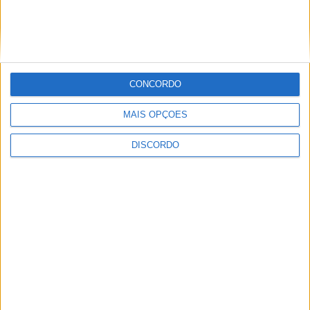
CONCORDO
MAIS OPÇÕES
A tradição voltou a ganhar vida em Barcelos com a 43ª Mostra
DISCORDO
Internacional de Artesanato e Cerâmica