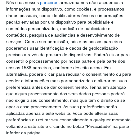
Nós e os nossos
parceiros
armazenamos e/ou acedemos a
informações num dispositivo, como cookies, e processamos
dados pessoais, como identificadores únicos e informações
padrão enviadas por um dispositivo para publicidade e
No sábado à noite, dia 14 de fevereiro, às 21h00,
conteúdos personalizados, medição de publicidade e
conteúdos, pesquisa de audiências e desenvolvimento de
também no Centro Histórico de Barcelos, a folia ganha
serviços.
Com a sua permissão, nós e os nossos parceiros
forma com a Caminhada dos Foliões, convidando a
poderemos usar identificação e dados de geolocalização
precisos através da procura de dispositivos. Poderá clicar para
população a sair à rua e a viver o Carnaval de forma
consentir o processamento por nossa parte e pela parte dos
descontraída. A participação é gratuita, mas carece de
nossos 1538 parceiros, conforme descrito acima. Em
inscrição através do telefone 253811882 ou do email
alternativa, poderá clicar para recusar o consentimento ou para
aceder a informações mais pormenorizadas e alterar as suas
turismo@cm-barcelos.pt.
preferências antes de dar consentimento.
Tenha em atenção
que algum processamento dos seus dados pessoais poderá
O domingo, dia 15 de fevereiro, a partir das 15h00, é
não exigir o seu consentimento, mas que tem o direito de se
dedicado à tradição com o Desfile de Cabeçudos e
opor a esse processamento. As suas preferências serão
aplicadas apenas a este website. Você pode alterar suas
Gigantones, uma das expressões mais emblemáticas do
preferências ou retirar seu consentimento a qualquer momento
Carnaval barcelense, que promete arrancar sorrisos e
voltando a este site e clicando no botão "Privacidade" na parte
inferior da página.
aplausos no Centro Histórico.