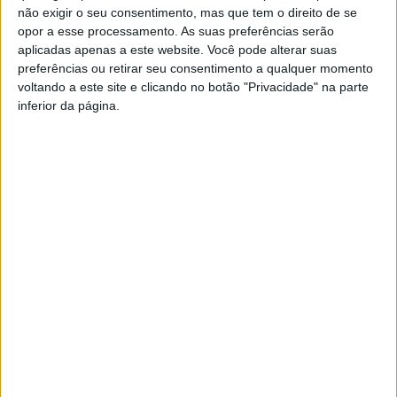
VVUtRU85MzBBcHpOcU5BUnpKX0wyV1ZBLmNCa2l2ckl3RkxJ
não exigir o seu consentimento, mas que tem o direito de se
opor a esse processamento. As suas preferências serão
aplicadas apenas a este website. Você pode alterar suas
preferências ou retirar seu consentimento a qualquer momento
voltando a este site e clicando no botão "Privacidade" na parte
inferior da página.
A tradição voltou a ganhar vida em Barcelos com a 43ª Mostra
Internacional de Artesanato e Cerâmica