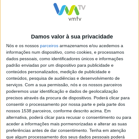
CABREIRA CHALLENGE
2 ª edição do Cabreira
Damos valor à sua privacidade
2019
Challenge vai juntar provas
Nós e os nossos
parceiros
armazenamos e/ou acedemos a
de Trail, BTT, 4×4 e Moto TT
informações num dispositivo, como cookies, e processamos
dados pessoais, como identificadores únicos e informações
padrão enviadas por um dispositivo para publicidade e
conteúdos personalizados, medição de publicidade e
conteúdos, pesquisa de audiências e desenvolvimento de
serviços.
Com a sua permissão, nós e os nossos parceiros
3ª edição do Cabreira
poderemos usar identificação e dados de geolocalização
Challenge
precisos através da procura de dispositivos. Poderá clicar para
consentir o processamento por nossa parte e pela parte dos
nossos 1538 parceiros, conforme descrito acima. Em
alternativa, poderá clicar para recusar o consentimento ou para
aceder a informações mais pormenorizadas e alterar as suas
preferências antes de dar consentimento.
Tenha em atenção
YouTube Video
que algum processamento dos seus dados pessoais poderá