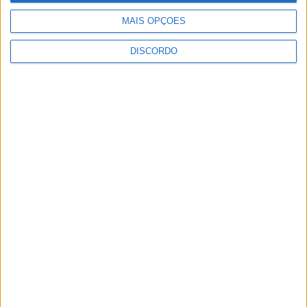
MAIS OPÇÕES
DISCORDO
O maior evento do Cavalo Garrano aconteceu em Vieira do
Minho