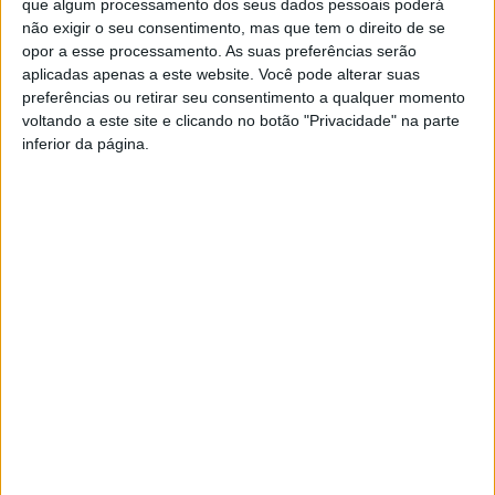
que algum processamento dos seus dados pessoais poderá
não exigir o seu consentimento, mas que tem o direito de se
opor a esse processamento. As suas preferências serão
YouTube Video
aplicadas apenas a este website. Você pode alterar suas
VVUtRU85MzBBcHpOcU5BUnpKX0wyV1ZBLkR5TmFiVWVZZDhv
preferências ou retirar seu consentimento a qualquer momento
voltando a este site e clicando no botão "Privacidade" na parte
inferior da página.