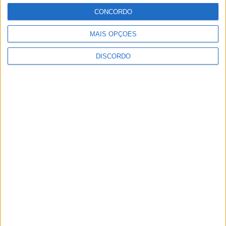
CONCORDO
MAIS OPÇÕES
DISCORDO
Vila Verde prepara-se para voltar a celebrar as suas raízes com
o regresso da Rota das Colheitas