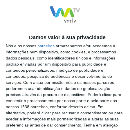
Damos valor à sua privacidade
Campeã Nacional de Tiro
Seleção portuguesa com
Nós e os nossos
parceiros
armazenamos e/ou acedemos a
Síndrome de Down sagra-se
informações num dispositivo, como cookies, e processamos
campeã europeia de futsal
dados pessoais, como identificadores únicos e informações
padrão enviadas por um dispositivo para publicidade e
conteúdos personalizados, medição de publicidade e
conteúdos, pesquisa de audiências e desenvolvimento de
serviços.
Com a sua permissão, nós e os nossos parceiros
poderemos usar identificação e dados de geolocalização
Campo de Tiro da Força
precisos através da procura de dispositivos. Poderá clicar para
Aérea Portuguesa será
consentir o processamento por nossa parte e pela parte dos
transferido para Alter do
nossos 1538 parceiros, conforme descrito acima. Em
Chão
alternativa, poderá clicar para recusar o consentimento ou para
aceder a informações mais pormenorizadas e alterar as suas
preferências antes de dar consentimento.
Tenha em atenção