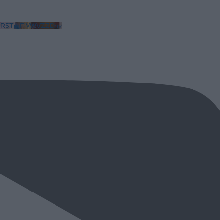
LkR5TmFiVWVZZDhv