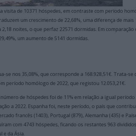
e a visita de 10371 hóspedes, em contraste com período ho
 traduzem um crescimento de 22,68%, uma diferença de mais
2,18 noites, o que perfaz 22571 dormidas. Em comparação 
 29,49%, um aumento de 5141 dormidas.
ua-se nos 35,08%, que corresponde a 168.928,51€. Trata-se
om período homólogo de 2022, que registou 12.053,21€.
o número de hóspedes foi de 11% em relação a igual período
ação a 2022. Espanha foi, neste período, o país que contrib
cado francês (1403), Portugal (879), Alemanha (435) e País
buíram com 4743 hóspedes, ficando os restantes 963 dividido
 e da Ásia.