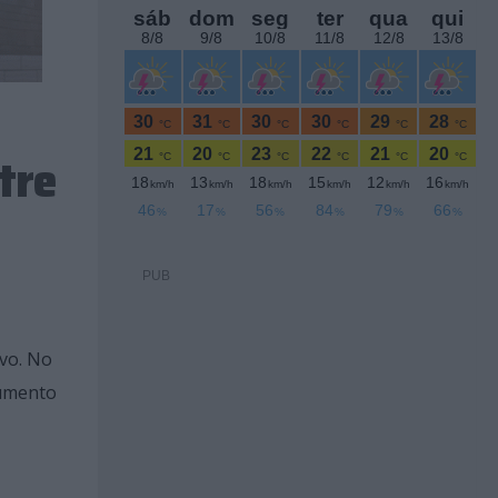
tre
PUB
vo. No
aumento