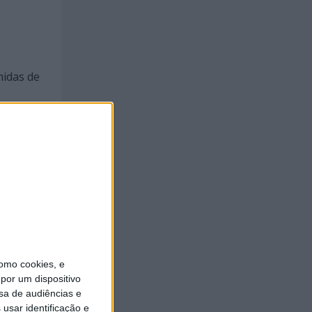
midas de
022 de
589
4),
ormidas
omo cookies, e
do o
por um dispositivo
sacto em
sa de audiências e
usar identificação e