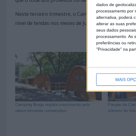
dados de geolocaliza
processamento por n
Neste terceiro trimestre, o Camping Braga esteve 
alternativa, poderá
nível de tendas nos meses de Julho e Agosto.
alterar as suas pref
seus dados pessoais
processamento. As s
preferências ou reti
"Privacidade" na part
MAIS OP
Camping Braga regista crescimento pelo
Parque de Cam
oitavo trimestre consecutivo
número de hós