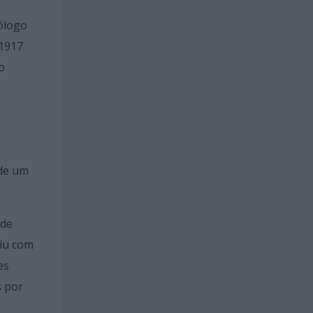
mólogo
 1917
o
 de um
 de
uiu com
es
s por