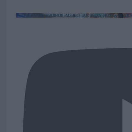
YouTube Video VVUtRU85MzBBcHpOcU5BUnpKX0wyV1ZB