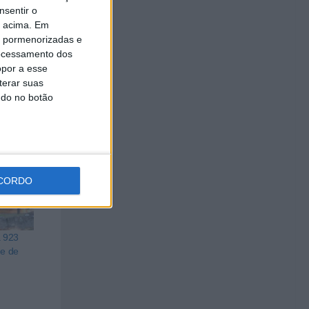
nsentir o
o acima. Em
 como a
is pormenorizadas e
ocessamento dos
opor a esse
terar suas
ndo no botão
CORDO
a 923
ue de