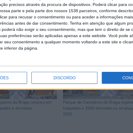
ção precisos através da procura de dispositivos. Poderá clicar para co
ossa parte e pela parte dos nossos 1538 parceiros, conforme descrit
sempre lotado em termos de caravanas e autocaravanas, bem
 clicar para recusar o consentimento ou para aceder a informações ma
erências antes de dar consentimento.
Tenha em atenção que algum pr
 poderá não exigir o seu consentimento, mas que tem o direito de se 
uas preferências serão aplicadas apenas a este website. Você pode al
rar seu consentimento a qualquer momento voltando a este site e clica
e inferior da página.
ÇÕES
DISCORDO
CON
pismo de Braga cresceu em
Parque de Campismo de Braga regist
pedes e dormidas
hóspedes e 2996 dormidas no arranq
2026