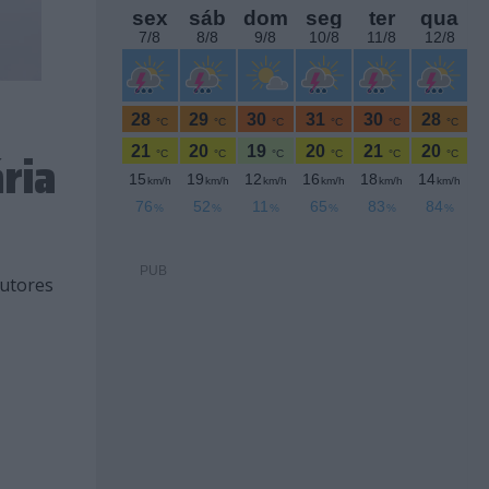
ria
PUB
dutores