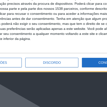
ção precisos através da procura de dispositivos. Poderá clicar para co
ossa parte e pela parte dos nossos 1538 parceiros, conforme descrit
NCa2l2ckl3RkxJ
 clicar para recusar o consentimento ou para aceder a informações ma
erências antes de dar consentimento.
Tenha em atenção que algum pr
 poderá não exigir o seu consentimento, mas que tem o direito de se 
uas preferências serão aplicadas apenas a este website. Você pode al
rar seu consentimento a qualquer momento voltando a este site e clica
e inferior da página.
ÇÕES
DISCORDO
CON