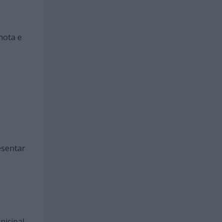
hota e
esentar
icipal.