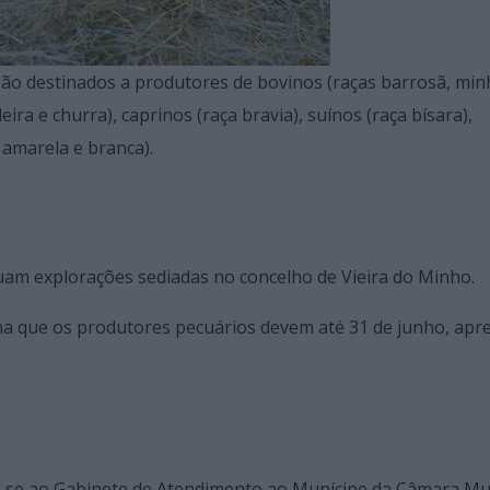
são destinados a produtores de bovinos (raças barrosã, min
ira e churra), caprinos (raça bravia), suínos (raça bísara),
 amarela e branca).
am explorações sediadas no concelho de Vieira do Minho.
ma que os produtores pecuários devem até 31 de junho, apr
r-se ao Gabinete de Atendimento ao Munícipe da Câmara Mun