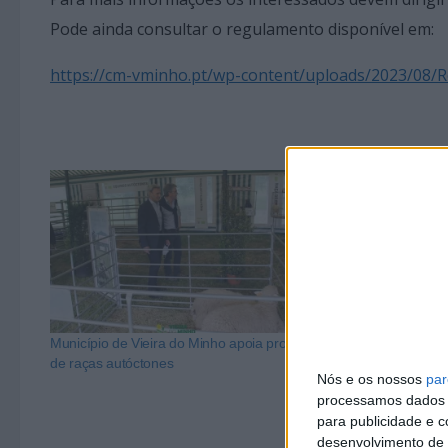
Pode ainda consultar o regulamento disponível em:
https://cm-vminho.pt/wp-content/uploads/2023/08/R
Município de Vieira do Minho apoia produtores
Câmara Municip
de raças autóctones
apoios finance
Nós e os nossos
par
apicultura
processamos dados p
para publicidade e 
desenvolvimento de 