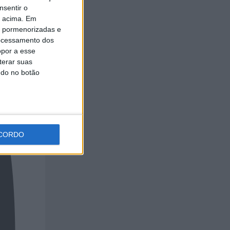
nsentir o
o acima. Em
is pormenorizadas e
ocessamento dos
opor a esse
terar suas
ndo no botão
CORDO