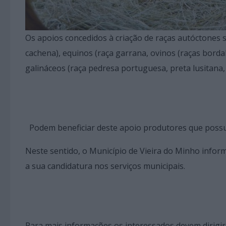
Os apoios concedidos à criação de raças autóctones 
cachena), equinos (raça garrana, ovinos (raças bordale
galináceos (raça pedresa portuguesa, preta lusitana,
Podem beneficiar deste apoio produtores que possu
Neste sentido, o Município de Vieira do Minho infor
a sua candidatura nos serviços municipais.
Para mais informações os interessados devem dirigi