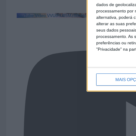
dados de geolocaliza
processamento por n
YouTube Video VVUtRU85MzBBcHpOcU5BUnpKX0wyV1ZBLm
alternativa, poderá
alterar as suas pref
seus dados pessoais
processamento. As s
preferências ou reti
"Privacidade" na part
MAIS OP