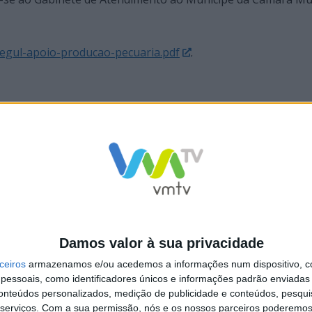
egul-apoio-producao-pecuaria.pdf
.
al de Vieira do Minho reforça
Executivo Vieirense aprova Regulamen
Damos valor à sua privacidade
iros à produção pecuária e
Apoio à Produção Pecuária de Raças
ceiros
armazenamos e/ou acedemos a informações num dispositivo, c
Autóctones
essoais, como identificadores únicos e informações padrão enviadas 
conteúdos personalizados, medição de publicidade e conteúdos, pesqui
serviços.
Com a sua permissão, nós e os nossos parceiros poderemos 