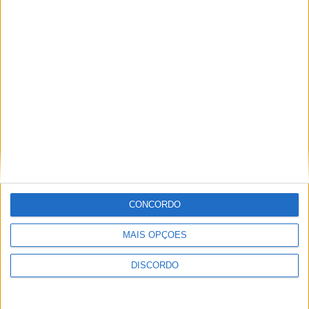
Festival da Juventude em Barcelos promete dois dias intensos
de animação
CONCORDO
MAIS OPÇÕES
DISCORDO