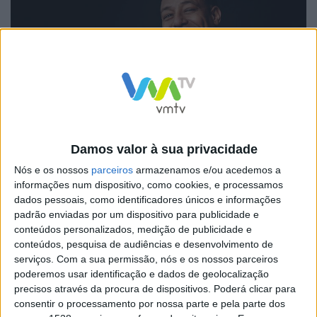
Damos valor à sua privacidade
O cantor – que lançou recentemente a música “1986” –
apresentará em palco os seus incontornáveis sucessos
Nós e os nossos
parceiros
armazenamos e/ou acedemos a
informações num dispositivo, como cookies, e processamos
a solo. Filho de pais cabo-verdianos, nasceu em Angola,
dados pessoais, como identificadores únicos e informações
mas vive em Portugal desde pequeno. Carlão, também
padrão enviadas por um dispositivo para publicidade e
conteúdos personalizados, medição de publicidade e
conhecido por Pacman, foi uma das figuras centrais do
conteúdos, pesquisa de audiências e desenvolvimento de
projeto Da Weasel, uma banda de referência no
serviços.
Com a sua permissão, nós e os nossos parceiros
poderemos usar identificação e dados de geolocalização
panorama musical da música portuguesa. Os bilhetes
precisos através da procura de dispositivos. Poderá clicar para
para o espetáculo podem ser adquiridos na Ticketline
consentir o processamento por nossa parte e pela parte dos