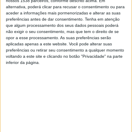
(
https://ticketline.sapo.pt/en/evento/carlao-em-
nossos 1538 parceiros, conforme descrito acima. Em
alternativa, poderá clicar para recusar o consentimento ou para
concerto-63397
) pelo preço de cinco euros.
aceder a informações mais pormenorizadas e alterar as suas
preferências antes de dar consentimento.
Tenha em atenção
que algum processamento dos seus dados pessoais poderá
não exigir o seu consentimento, mas que tem o direito de se
opor a esse processamento. As suas preferências serão
aplicadas apenas a este website. Você pode alterar suas
preferências ou retirar seu consentimento a qualquer momento
voltando a este site e clicando no botão "Privacidade" na parte
Município de Fafe apresenta
Fafe Natal 2024 traz luz e
inferior da página.
programa comemorativo do
animação a Fafe
25 de Abril
Fafe promove Festa do
Emigrante de 5 a 10 de
agosto