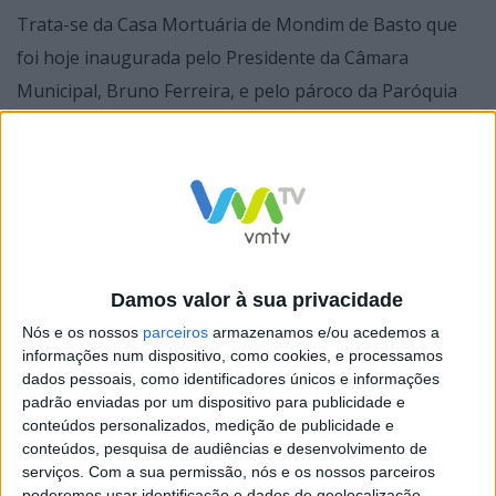
Trata-se da Casa Mortuária de Mondim de Basto que
foi hoje inaugurada pelo Presidente da Câmara
Municipal, Bruno Ferreira, e pelo pároco da Paróquia
de São Cristóvão de Mondim de Basto, Pe. José Carlos
Fernandes, numa cerimónia simples, mas também
simbólica, por coincidir com o dia da celebração do
Centenário da Diocese de Vila Real.
Damos valor à sua privacidade
Nós e os nossos
parceiros
armazenamos e/ou acedemos a
informações num dispositivo, como cookies, e processamos
dados pessoais, como identificadores únicos e informações
A Casa Mortuária de Mondim de Basto está localizada
padrão enviadas por um dispositivo para publicidade e
na Rua da Urbanização da Quinta, junto ao Centro
conteúdos personalizados, medição de publicidade e
Paroquial e à Igreja Matriz de Mondim de Basto. O
conteúdos, pesquisa de audiências e desenvolvimento de
serviços.
Com a sua permissão, nós e os nossos parceiros
edifício é constituído por um alpendre coberto, que dá
poderemos usar identificação e dados de geolocalização