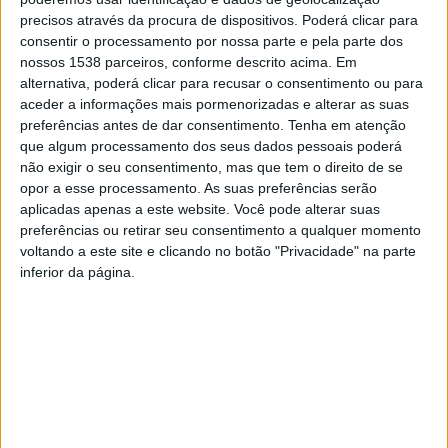
acesso a uma antecâmera, ao espaço dos
precisos através da procura de dispositivos. Poderá clicar para
consentir o processamento por nossa parte e pela parte dos
sanitários e à sala do velório.
nossos 1538 parceiros, conforme descrito acima. Em
alternativa, poderá clicar para recusar o consentimento ou para
aceder a informações mais pormenorizadas e alterar as suas
Como explicou o Presidente da Câmara Municipal, “este
preferências antes de dar consentimento.
Tenha em atenção
que algum processamento dos seus dados pessoais poderá
era um espaço necessário, que cumpre a sua função
não exigir o seu consentimento, mas que tem o direito de se
social, estando agora ao serviço de toda a comunidade
opor a esse processamento. As suas preferências serão
aplicadas apenas a este website. Você pode alterar suas
e de forma gratuita. A sua localização e enquadramento
preferências ou retirar seu consentimento a qualquer momento
com a área envolvente confere-lhe dignidade e boas
voltando a este site e clicando no botão "Privacidade" na parte
condições de acessibilidade”.
inferior da página.
A construção da Casa Mortuária de Mondim de Basto