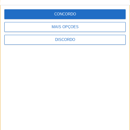
Festival da Juventude em Barcelos promete dois dias intensos
de animação
CONCORDO
MAIS OPÇÕES
DISCORDO
Vila de Rossas em Vieira do Minho celebrou 25 anos